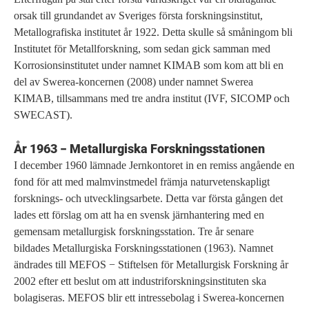
orsak till grundandet av Sveriges första forskningsinstitut,
Metallografiska institutet år 1922. Detta skulle så småningom bli
Institutet för Metallforskning, som sedan gick samman med
Korrosionsinstitutet under namnet KIMAB som kom att bli en
del av Swerea-koncernen (2008) under namnet Swerea
KIMAB, tillsammans med tre andra institut (IVF, SICOMP och
SWECAST).
År 1963 − Metallurgiska Forskningsstationen
I december 1960 lämnade Jernkontoret in en remiss angående en
fond för att med malmvinstmedel främja naturvetenskapligt
forsknings- och utvecklingsarbete. Detta var första gången det
lades ett förslag om att ha en svensk järnhantering med en
gemensam metallurgisk forskningsstation. Tre år senare
bildades Metallurgiska Forskningsstationen (1963). Namnet
ändrades till MEFOS − Stiftelsen för Metallurgisk Forskning år
2002 efter ett beslut om att industriforskningsinstituten ska
bolagiseras. MEFOS blir ett intressebolag i Swerea-koncernen