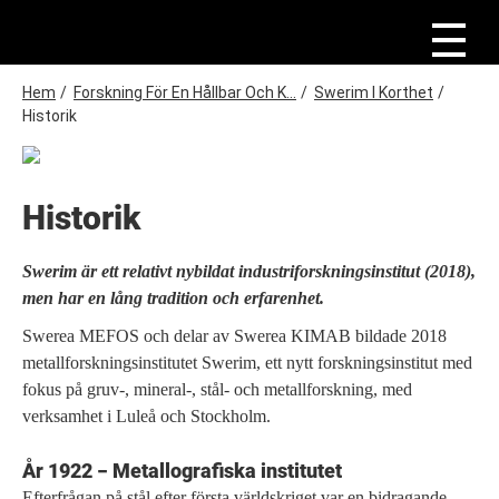
H
o
p
p
a
L
Hem
/
Forskning För En Hållbar Och K...
/
Swerim I Korthet
/
t
ä
Historik
i
n
l
l
k
h
s
u
Historik
v
t
u
i
d
Swerim är ett relativt nybildat industriforskningsinstitut (2018),
i
g
n
men har en lång tradition och erfarenhet.
n
e
Swerea MEFOS och delar av Swerea KIMAB bildade 2018
h
metallforskningsinstitutet Swerim, ett nytt forskningsinstitut med
å
l
fokus på gruv-, mineral-, stål- och metallforskning, med
l
verksamhet i Luleå och Stockholm.
År 1922 − Metallografiska institutet
Efterfrågan på stål efter första världskriget var en bidragande