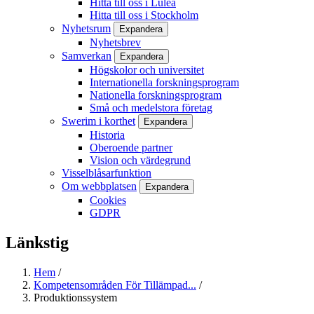
Hitta till oss i Luleå
Hitta till oss i Stockholm
Nyhetsrum
Expandera
Nyhetsbrev
Samverkan
Expandera
Högskolor och universitet
Internationella forskningsprogram
Nationella forskningsprogram
Små och medelstora företag
Swerim i korthet
Expandera
Historia
Oberoende partner
Vision och värdegrund
Visselblåsarfunktion
Om webbplatsen
Expandera
Cookies
GDPR
Länkstig
Hem
/
Kompetensområden För Tillämpad...
/
Produktionssystem