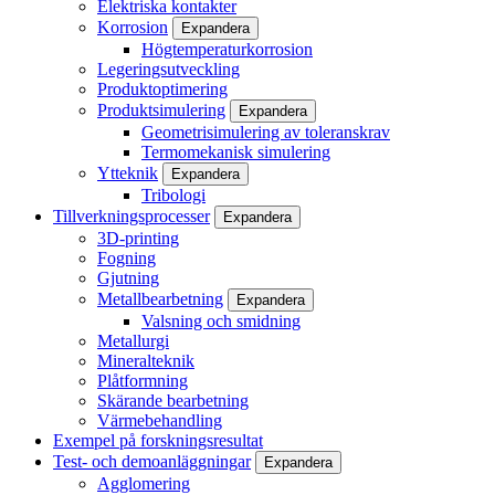
Elektriska kontakter
Korrosion
Expandera
Högtemperaturkorrosion
Legeringsutveckling
Produktoptimering
Produktsimulering
Expandera
Geometrisimulering av toleranskrav
Termomekanisk simulering
Ytteknik
Expandera
Tribologi
Tillverkningsprocesser
Expandera
3D-printing
Fogning
Gjutning
Metallbearbetning
Expandera
Valsning och smidning
Metallurgi
Mineralteknik
Plåtformning
Skärande bearbetning
Värmebehandling
Exempel på forskningsresultat
Test- och demoanläggningar
Expandera
Agglomering