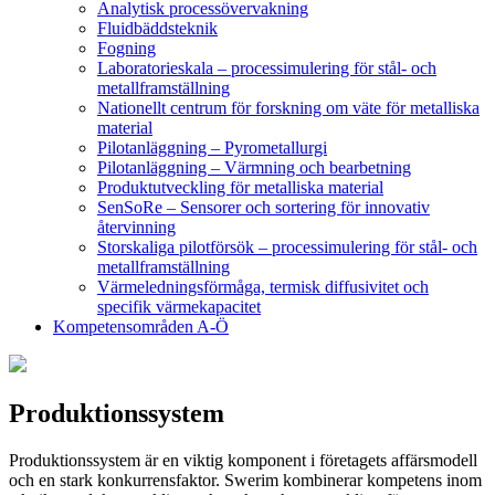
Analytisk processövervakning
Fluidbäddsteknik
Fogning
Laboratorieskala – processimulering för stål- och
metallframställning
Nationellt centrum för forskning om väte för metalliska
material
Pilotanläggning – Pyrometallurgi
Pilotanläggning – Värmning och bearbetning
Produktutveckling för metalliska material
SenSoRe – Sensorer och sortering för innovativ
återvinning
Storskaliga pilotförsök – processimulering för stål- och
metallframställning
Värmeledningsförmåga, termisk diffusivitet och
specifik värmekapacitet
Kompetensområden A-Ö
Produktionssystem
Produktionssystem är en viktig komponent i företagets affärsmodell
och en stark konkurrensfaktor. Swerim kombinerar kompetens inom