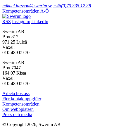
mikael.larsson@swerim.se
+46(0)70 335 12 38
Kompetensområden A-Ö
RSS
Instagram
LinkedIn
Swerim AB
Box 812
971 25 Luleå
Växel:
010-489 09 70
Swerim AB
Box 7047
164 07 Kista
Växel:
010-489 09 70
Arbeta hos oss
Fler kontaktuppgifter
Kompetensområden
Om webbplatsen
Press och media
© Copyright 2026, Swerim AB