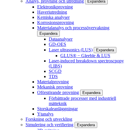
Analys, provning och utredning
Expandera
Elektronikprovning
Haveriutredning
Kemiska analyser
Korrosionsprovning
Materialanalys och processövervakning
Expandera
Dataanalyser
GD-OES
Laser ultrasonics (LUS)
Expandera
GLUS® − Gleeble & LUS
Laser-induced breakdown spectroscpopy
(LIBS)
SCGD
TDS
Materialprovning
Mekanisk provning
Oförstörande provning
Expandera
Förbättrade processer med industriell
mätteknik
Storskaleanläggningar
Ytanalys
Forskning och utveckling
Simulering och verifiering
Expandera