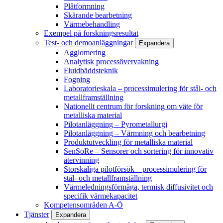
Plåtformning
Skärande bearbetning
Värmebehandling
Exempel på forskningsresultat
Test- och demoanläggningar
Expandera
Agglomering
Analytisk processövervakning
Fluidbäddsteknik
Fogning
Laboratorieskala – processimulering för stål- och
metallframställning
Nationellt centrum för forskning om väte för
metalliska material
Pilotanläggning – Pyrometallurgi
Pilotanläggning – Värmning och bearbetning
Produktutveckling för metalliska material
SenSoRe – Sensorer och sortering för innovativ
återvinning
Storskaliga pilotförsök – processimulering för
stål- och metallframställning
Värmeledningsförmåga, termisk diffusivitet och
specifik värmekapacitet
Kompetensområden A-Ö
Tjänster
Expandera