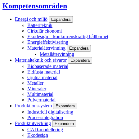
Kompetensområden
Energi och miljö
Expandera
Batteriteknik
Cirkulär ekonomi
Ekodesign – konkurrenskraftig hållbarhet
Energieffektivisering
Materialåtervinning
Expandera
Metallåtervinning
Materialteknik och råvaror
Expandera
Biobaserade material
Eldfasta material
Gjutna material
Metaller
Mineraler
Multimaterial
Pulvermaterial
Produktionssystem
Expandera
Industriell digitalisering
Processintegration
Produktutveckling
Expandera
CAD-modellering
Ekodesign