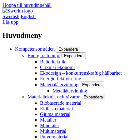
Hoppa till huvudinnehåll
Swedish
English
Lås upp
Huvudmeny
Kompetensområden
Expandera
Energi och miljö
Expandera
Batteriteknik
Cirkulär ekonomi
Ekodesign – konkurrenskraftig hållbarhet
Energieffektivisering
Materialåtervinning
Expandera
Metallåtervinning
Materialteknik och råvaror
Expandera
Biobaserade material
Eldfasta material
Gjutna material
Metaller
Mineraler
Multimaterial
Pulvermaterial