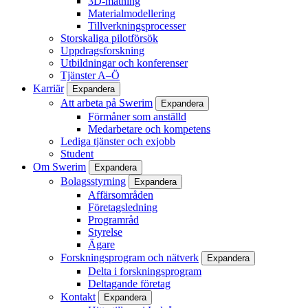
3D-mätning
Materialmodellering
Tillverkningsprocesser
Storskaliga pilotförsök
Uppdragsforskning
Utbildningar och konferenser
Tjänster A–Ö
Karriär
Expandera
Att arbeta på Swerim
Expandera
Förmåner som anställd
Medarbetare och kompetens
Lediga tjänster och exjobb
Student
Om Swerim
Expandera
Bolagsstyrning
Expandera
Affärsområden
Företagsledning
Programråd
Styrelse
Ägare
Forskningsprogram och nätverk
Expandera
Delta i forskningsprogram
Deltagande företag
Kontakt
Expandera