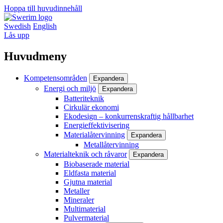
Hoppa till huvudinnehåll
Swedish
English
Lås upp
Huvudmeny
Kompetensområden
Expandera
Energi och miljö
Expandera
Batteriteknik
Cirkulär ekonomi
Ekodesign – konkurrenskraftig hållbarhet
Energieffektivisering
Materialåtervinning
Expandera
Metallåtervinning
Materialteknik och råvaror
Expandera
Biobaserade material
Eldfasta material
Gjutna material
Metaller
Mineraler
Multimaterial
Pulvermaterial