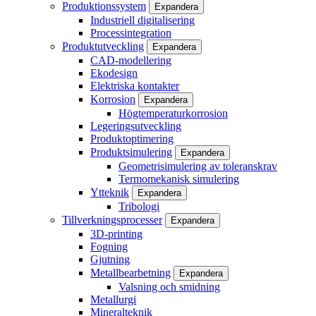
Produktionssystem
Expandera
Industriell digitalisering
Processintegration
Produktutveckling
Expandera
CAD-modellering
Ekodesign
Elektriska kontakter
Korrosion
Expandera
Högtemperaturkorrosion
Legeringsutveckling
Produktoptimering
Produktsimulering
Expandera
Geometrisimulering av toleranskrav
Termomekanisk simulering
Ytteknik
Expandera
Tribologi
Tillverkningsprocesser
Expandera
3D-printing
Fogning
Gjutning
Metallbearbetning
Expandera
Valsning och smidning
Metallurgi
Mineralteknik