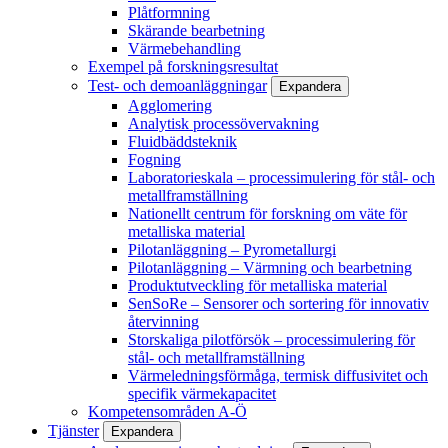
Plåtformning
Skärande bearbetning
Värmebehandling
Exempel på forskningsresultat
Test- och demoanläggningar
Expandera
Agglomering
Analytisk processövervakning
Fluidbäddsteknik
Fogning
Laboratorieskala – processimulering för stål- och
metallframställning
Nationellt centrum för forskning om väte för
metalliska material
Pilotanläggning – Pyrometallurgi
Pilotanläggning – Värmning och bearbetning
Produktutveckling för metalliska material
SenSoRe – Sensorer och sortering för innovativ
återvinning
Storskaliga pilotförsök – processimulering för
stål- och metallframställning
Värmeledningsförmåga, termisk diffusivitet och
specifik värmekapacitet
Kompetensområden A-Ö
Tjänster
Expandera