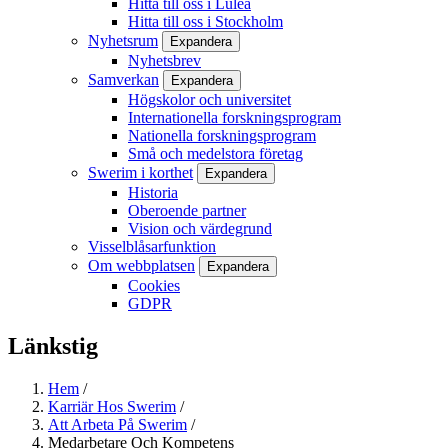
Hitta till oss i Luleå
Hitta till oss i Stockholm
Nyhetsrum
Expandera
Nyhetsbrev
Samverkan
Expandera
Högskolor och universitet
Internationella forskningsprogram
Nationella forskningsprogram
Små och medelstora företag
Swerim i korthet
Expandera
Historia
Oberoende partner
Vision och värdegrund
Visselblåsarfunktion
Om webbplatsen
Expandera
Cookies
GDPR
Länkstig
Hem
/
Karriär Hos Swerim
/
Att Arbeta På Swerim
/
Medarbetare Och Kompetens