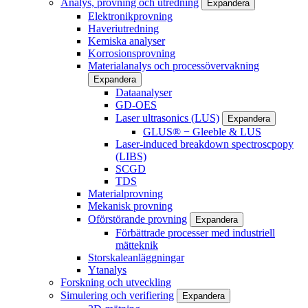
Analys, provning och utredning
Expandera
Elektronikprovning
Haveriutredning
Kemiska analyser
Korrosionsprovning
Materialanalys och processövervakning
Expandera
Dataanalyser
GD-OES
Laser ultrasonics (LUS)
Expandera
GLUS® − Gleeble & LUS
Laser-induced breakdown spectroscpopy
(LIBS)
SCGD
TDS
Materialprovning
Mekanisk provning
Oförstörande provning
Expandera
Förbättrade processer med industriell
mätteknik
Storskaleanläggningar
Ytanalys
Forskning och utveckling
Simulering och verifiering
Expandera