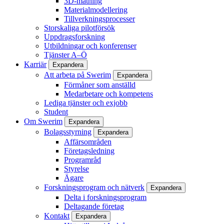
3D-mätning
Materialmodellering
Tillverkningsprocesser
Storskaliga pilotförsök
Uppdragsforskning
Utbildningar och konferenser
Tjänster A–Ö
Karriär
Expandera
Att arbeta på Swerim
Expandera
Förmåner som anställd
Medarbetare och kompetens
Lediga tjänster och exjobb
Student
Om Swerim
Expandera
Bolagsstyrning
Expandera
Affärsområden
Företagsledning
Programråd
Styrelse
Ägare
Forskningsprogram och nätverk
Expandera
Delta i forskningsprogram
Deltagande företag
Kontakt
Expandera