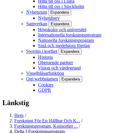
Hitta till oss i Luleå
Hitta till oss i Stockholm
Nyhetsrum
Expandera
Nyhetsbrev
Samverkan
Expandera
Högskolor och universitet
Internationella forskningsprogram
Nationella forskningsprogram
Små och medelstora företag
Swerim i korthet
Expandera
Historia
Oberoende partner
Vision och värdegrund
Visselblåsarfunktion
Om webbplatsen
Expandera
Cookies
GDPR
Länkstig
Hem
/
Forskning För En Hållbar Och K...
/
Forskningsprogram, Konsortier ...
/
Delta I Forskningsprogram