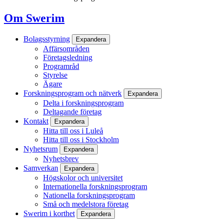
Om Swerim
Bolagsstyrning
Expandera
Affärsområden
Företagsledning
Programråd
Styrelse
Ägare
Forskningsprogram och nätverk
Expandera
Delta i forskningsprogram
Deltagande företag
Kontakt
Expandera
Hitta till oss i Luleå
Hitta till oss i Stockholm
Nyhetsrum
Expandera
Nyhetsbrev
Samverkan
Expandera
Högskolor och universitet
Internationella forskningsprogram
Nationella forskningsprogram
Små och medelstora företag
Swerim i korthet
Expandera