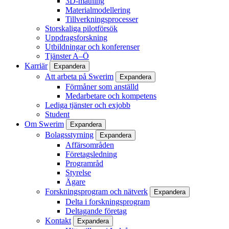
3D-mätning
Materialmodellering
Tillverkningsprocesser
Storskaliga pilotförsök
Uppdragsforskning
Utbildningar och konferenser
Tjänster A–Ö
Karriär
Expandera
Att arbeta på Swerim
Expandera
Förmåner som anställd
Medarbetare och kompetens
Lediga tjänster och exjobb
Student
Om Swerim
Expandera
Bolagsstyrning
Expandera
Affärsområden
Företagsledning
Programråd
Styrelse
Ägare
Forskningsprogram och nätverk
Expandera
Delta i forskningsprogram
Deltagande företag
Kontakt
Expandera