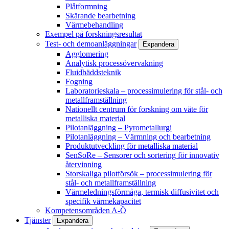
Plåtformning
Skärande bearbetning
Värmebehandling
Exempel på forskningsresultat
Test- och demoanläggningar
Expandera
Agglomering
Analytisk processövervakning
Fluidbäddsteknik
Fogning
Laboratorieskala – processimulering för stål- och
metallframställning
Nationellt centrum för forskning om väte för
metalliska material
Pilotanläggning – Pyrometallurgi
Pilotanläggning – Värmning och bearbetning
Produktutveckling för metalliska material
SenSoRe – Sensorer och sortering för innovativ
återvinning
Storskaliga pilotförsök – processimulering för
stål- och metallframställning
Värmeledningsförmåga, termisk diffusivitet och
specifik värmekapacitet
Kompetensområden A-Ö
Tjänster
Expandera