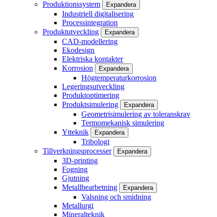
Produktionssystem
Expandera
Industriell digitalisering
Processintegration
Produktutveckling
Expandera
CAD-modellering
Ekodesign
Elektriska kontakter
Korrosion
Expandera
Högtemperaturkorrosion
Legeringsutveckling
Produktoptimering
Produktsimulering
Expandera
Geometrisimulering av toleranskrav
Termomekanisk simulering
Ytteknik
Expandera
Tribologi
Tillverkningsprocesser
Expandera
3D-printing
Fogning
Gjutning
Metallbearbetning
Expandera
Valsning och smidning
Metallurgi
Mineralteknik