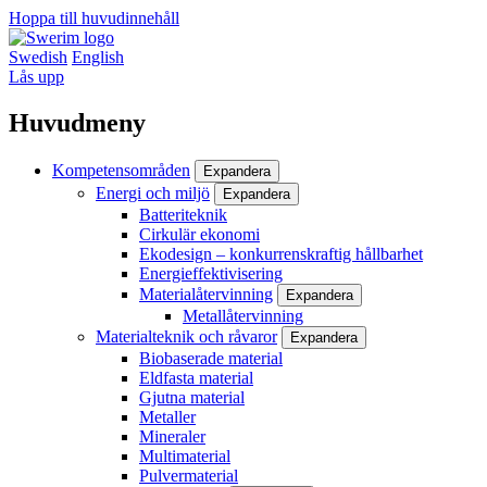
Hoppa till huvudinnehåll
Swedish
English
Lås upp
Huvudmeny
Kompetensområden
Expandera
Energi och miljö
Expandera
Batteriteknik
Cirkulär ekonomi
Ekodesign – konkurrenskraftig hållbarhet
Energieffektivisering
Materialåtervinning
Expandera
Metallåtervinning
Materialteknik och råvaror
Expandera
Biobaserade material
Eldfasta material
Gjutna material
Metaller
Mineraler
Multimaterial
Pulvermaterial