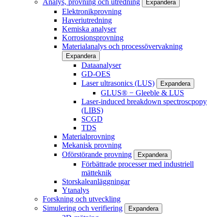
Analys, provning och utredning
Expandera
Elektronikprovning
Haveriutredning
Kemiska analyser
Korrosionsprovning
Materialanalys och processövervakning
Expandera
Dataanalyser
GD-OES
Laser ultrasonics (LUS)
Expandera
GLUS® − Gleeble & LUS
Laser-induced breakdown spectroscpopy
(LIBS)
SCGD
TDS
Materialprovning
Mekanisk provning
Oförstörande provning
Expandera
Förbättrade processer med industriell
mätteknik
Storskaleanläggningar
Ytanalys
Forskning och utveckling
Simulering och verifiering
Expandera