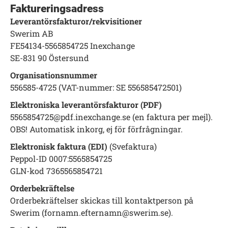
Faktureringsadress
Leverantörsfakturor/rekvisitioner
Swerim AB
FE54134-5565854725 Inexchange
SE-831 90 Östersund
Organisationsnummer
556585-4725 (VAT-nummer: SE 556585472501)
Elektroniska leverantörsfakturor (PDF)
5565854725@pdf.inexchange.se (en faktura per mejl).
OBS! Automatisk inkorg, ej för förfrågningar.
Elektronisk faktura (EDI)
(Svefaktura)
Peppol-ID 0007:5565854725
GLN-kod 7365565854721
Orderbekräftelse
Orderbekräftelser skickas till kontaktperson på
Swerim (fornamn.efternamn@swerim.se).