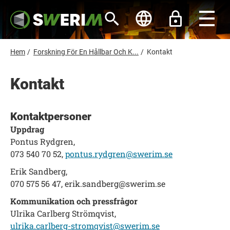
H
o
p
p
a
t
L
Hem
/
Forskning För En Hållbar Och K...
/
Kontakt
i
ä
l
l
n
Kontakt
h
k
u
s
v
u
t
Kontaktpersoner
d
i
i
Uppdrag
n
g
Pontus Rydgren,
n
e
073 540 70 52,
pontus.rydgren@swerim.se
h
å
Erik Sandberg,
l
070 575 56 47, erik.sandberg@swerim.se
l
Kommunikation och pressfrågor
Ulrika Carlberg Strömqvist,
ulrika.carlberg-stromqvist@swerim.se