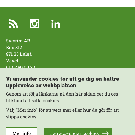
Swerim AB
Box 812
971 25 Luleå
Växel:
010-489 09 70
Swerim AB
Vi använder cookies för att ge dig en bättre
Box 7047
upplevelse av webbplatsen
164 07 Kista
Genom att följa länkarna på den här sidan ger du oss
Växel:
tillstånd att sätta cookies.
010-489 09 70
Välj ”Mer info” för att veta mer eller hur du gör för att
Arbeta hos oss
slippa cookies.
Fler kontaktuppgifter
Kompetensområden
Om webbplatsen
Mer info
Jag accepterar cookies