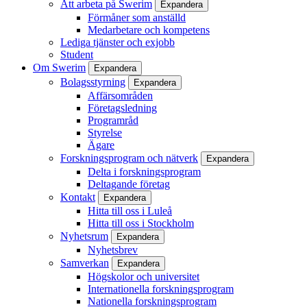
Att arbeta på Swerim
Expandera
Förmåner som anställd
Medarbetare och kompetens
Lediga tjänster och exjobb
Student
Om Swerim
Expandera
Bolagsstyrning
Expandera
Affärsområden
Företagsledning
Programråd
Styrelse
Ägare
Forskningsprogram och nätverk
Expandera
Delta i forskningsprogram
Deltagande företag
Kontakt
Expandera
Hitta till oss i Luleå
Hitta till oss i Stockholm
Nyhetsrum
Expandera
Nyhetsbrev
Samverkan
Expandera
Högskolor och universitet
Internationella forskningsprogram
Nationella forskningsprogram