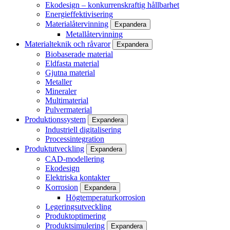
Ekodesign – konkurrenskraftig hållbarhet
Energieffektivisering
Materialåtervinning
Expandera
Metallåtervinning
Materialteknik och råvaror
Expandera
Biobaserade material
Eldfasta material
Gjutna material
Metaller
Mineraler
Multimaterial
Pulvermaterial
Produktionssystem
Expandera
Industriell digitalisering
Processintegration
Produktutveckling
Expandera
CAD-modellering
Ekodesign
Elektriska kontakter
Korrosion
Expandera
Högtemperaturkorrosion
Legeringsutveckling
Produktoptimering
Produktsimulering
Expandera