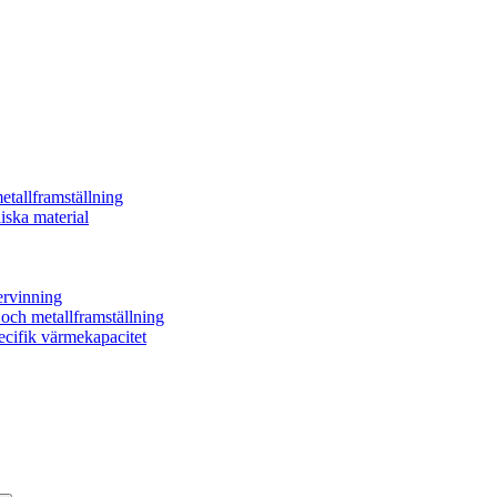
etallframställning
iska material
ervinning
- och metallframställning
ecifik värmekapacitet