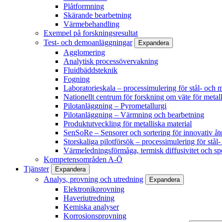
Plåtformning
Skärande bearbetning
Värmebehandling
Exempel på forskningsresultat
Test- och demoanläggningar
Expandera
Agglomering
Analytisk processövervakning
Fluidbäddsteknik
Fogning
Laboratorieskala – processimulering för stål- och m
Nationellt centrum för forskning om väte för metall
Pilotanläggning – Pyrometallurgi
Pilotanläggning – Värmning och bearbetning
Produktutveckling för metalliska material
SenSoRe – Sensorer och sortering för innovativ åt
Storskaliga pilotförsök – processimulering för stål
Värmeledningsförmåga, termisk diffusivitet och sp
Kompetensområden A-Ö
Tjänster
Expandera
Analys, provning och utredning
Expandera
Elektronikprovning
Haveriutredning
Kemiska analyser
Korrosionsprovning