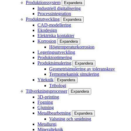
Produktionssystem
Expandera
Industriell digitalisering
Processintegration
Produktutveckling
Expandera
CAD-modellering
Ekodesign
Elektriska kontakter
Korrosion
Expandera
Högtemperaturkorrosion
Legeringsutveckling
Produktoptimering
Produktsimulering
Expandera
Geometrisimulering av toleranskrav
Termomekanisk simulering
Ytteknik
Expandera
Tribologi
Tillverkningsprocesser
Expandera
3D-printing
Fogning
Gjutning
Metallbearbetning
Expandera
Valsning och smidning
Metallurgi
Mineralteknik