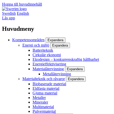
Hoppa till huvudinnehåll
Swedish
English
Lås upp
Huvudmeny
Kompetensområden
Expandera
Energi och miljö
Expandera
Batteriteknik
Cirkulär ekonomi
Ekodesign – konkurrenskraftig hållbarhet
Energieffektivisering
Materialåtervinning
Expandera
Metallåtervinning
Materialteknik och råvaror
Expandera
Biobaserade material
Eldfasta material
Gjutna material
Metaller
Mineraler
Multimaterial
Pulvermaterial