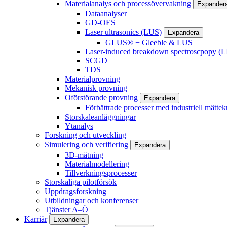
Materialanalys och processövervakning
Expander
Dataanalyser
GD-OES
Laser ultrasonics (LUS)
Expandera
GLUS® − Gleeble & LUS
Laser-induced breakdown spectroscpopy (L
SCGD
TDS
Materialprovning
Mekanisk provning
Oförstörande provning
Expandera
Förbättrade processer med industriell mättek
Storskaleanläggningar
Ytanalys
Forskning och utveckling
Simulering och verifiering
Expandera
3D-mätning
Materialmodellering
Tillverkningsprocesser
Storskaliga pilotförsök
Uppdragsforskning
Utbildningar och konferenser
Tjänster A–Ö
Karriär
Expandera