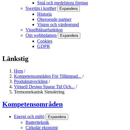
Små och medelstora företag
Swerim i korthet
Expandera
Historia
Oberoende partner
Vision och värdegrund
Visselblåsarfunktion
Om webbplatsen
Expandera
Cookies
GDPR
Länkstig
Hem
/
Kompetensområden För Tillämpad...
/
Produktutveckling
/
Virtuell Design Sparar Tid Och...
/
Termomekanisk Simulering
Kompetensområden
Energi och miljö
Expandera
Batteriteknik
Cirkulär ekonomi