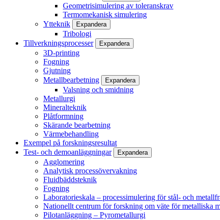
Geometrisimulering av toleranskrav
Termomekanisk simulering
Ytteknik
Expandera
Tribologi
Tillverkningsprocesser
Expandera
3D-printing
Fogning
Gjutning
Metallbearbetning
Expandera
Valsning och smidning
Metallurgi
Mineralteknik
Plåtformning
Skärande bearbetning
Värmebehandling
Exempel på forskningsresultat
Test- och demoanläggningar
Expandera
Agglomering
Analytisk processövervakning
Fluidbäddsteknik
Fogning
Laboratorieskala – processimulering för stål- och metallf
Nationellt centrum för forskning om väte för metalliska m
Pilotanläggning – Pyrometallurgi