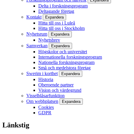
Expandera
Delta i forskningsprogram
Deltagande företag
Kontakt
Expandera
Hitta till oss i Luleå
Hitta till oss i Stockholm
Nyhetsrum
Expandera
Nyhetsbrev
Samverkan
Expandera
Högskolor och universitet
Internationella forskningsprogram
Nationella forskningsprogram
Små och medelstora företag
Swerim i korthet
Expandera
Historia
Oberoende partner
Vision och värdegrund
Visselblåsarfunktion
Om webbplatsen
Expandera
Cookies
GDPR
Länkstig