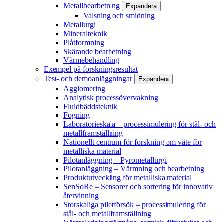
Metallbearbetning
Expandera
Valsning och smidning
Metallurgi
Mineralteknik
Plåtformning
Skärande bearbetning
Värmebehandling
Exempel på forskningsresultat
Test- och demoanläggningar
Expandera
Agglomering
Analytisk processövervakning
Fluidbäddsteknik
Fogning
Laboratorieskala – processimulering för stål- och
metallframställning
Nationellt centrum för forskning om väte för
metalliska material
Pilotanläggning – Pyrometallurgi
Pilotanläggning – Värmning och bearbetning
Produktutveckling för metalliska material
SenSoRe – Sensorer och sortering för innovativ
återvinning
Storskaliga pilotförsök – processimulering för
stål- och metallframställning