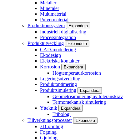
Metaller
Mineraler
Multimaterial
Pulvermaterial
Produktionssystem
Expandera
Industriell digitalisering
Processintegration
Produktutveckling
Expandera
CAD-modellering
Ekodesign
Elektriska kontakter
Korrosion
Expandera
Högtemperaturkorrosion
Legeringsutveckling
Produktoptimering
Produktsimulering
Expandera
Geometrisimulering av toleranskrav
Termomekanisk simulering
Ytteknik
Expandera
Tribologi
Tillverkningsprocesser
Expandera
3D-printing
Fogning
Gjutning