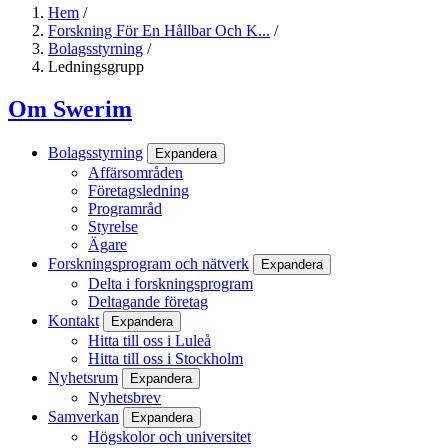
Hem
/
Forskning För En Hållbar Och K...
/
Bolagsstyrning
/
Ledningsgrupp
Om Swerim
Bolagsstyrning
Expandera
Affärsområden
Företagsledning
Programråd
Styrelse
Ägare
Forskningsprogram och nätverk
Expandera
Delta i forskningsprogram
Deltagande företag
Kontakt
Expandera
Hitta till oss i Luleå
Hitta till oss i Stockholm
Nyhetsrum
Expandera
Nyhetsbrev
Samverkan
Expandera
Högskolor och universitet