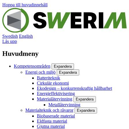
Hoppa till huvudinnehåll
Swedish
English
Lås upp
Huvudmeny
Kompetensområden
Expandera
Energi och miljö
Expandera
Batteriteknik
Cirkulär ekonomi
Ekodesign – konkurrenskraftig hållbarhet
Energieffektivisering
Materialåtervinning
Expandera
Metallåtervinning
Materialteknik och råvaror
Expandera
Biobaserade material
Eldfasta material
Gjutna material