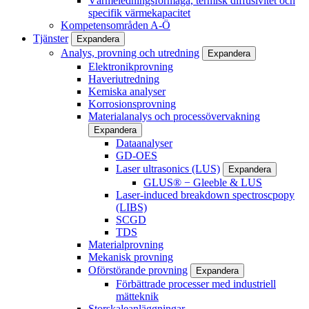
Värmeledningsförmåga, termisk diffusivitet och
specifik värmekapacitet
Kompetensområden A-Ö
Tjänster
Expandera
Analys, provning och utredning
Expandera
Elektronikprovning
Haveriutredning
Kemiska analyser
Korrosionsprovning
Materialanalys och processövervakning
Expandera
Dataanalyser
GD-OES
Laser ultrasonics (LUS)
Expandera
GLUS® − Gleeble & LUS
Laser-induced breakdown spectroscpopy
(LIBS)
SCGD
TDS
Materialprovning
Mekanisk provning
Oförstörande provning
Expandera
Förbättrade processer med industriell
mätteknik
Storskaleanläggningar