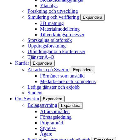
Ytanalys
Forskning och utveckling
Simulering och verifiering
Expandera
3D-mätning
Materialmodellering
Tillverkningsprocesser
Storskaliga pilotförsök
Uppdragsforskning
Utbildningar och konferenser
Tjänster A–Ö
Karriär
Expandera
Att arbeta på Swerim
Expandera
Förmåner som anställd
Medarbetare och kompetens
Lediga tjänster och exjobb
Student
Om Swerim
Expandera
Bolagsstyrning
Expandera
Affärsområden
Företagsledning
Programråd
Styrelse
Ägare
Forskningsprogram och nätverk