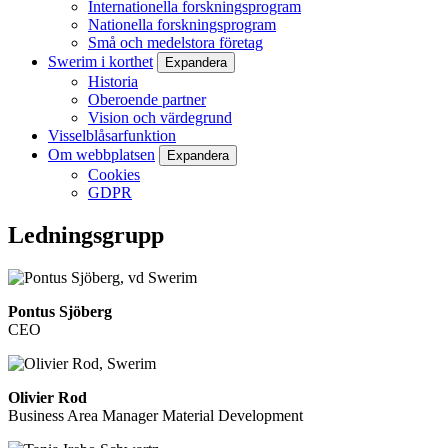
Internationella forskningsprogram
Nationella forskningsprogram
Små och medelstora företag
Swerim i korthet
Expandera
Historia
Oberoende partner
Vision och värdegrund
Visselblåsarfunktion
Om webbplatsen
Expandera
Cookies
GDPR
Ledningsgrupp
Pontus Sjöberg
CEO
Olivier Rod
Business Area Manager Material Development