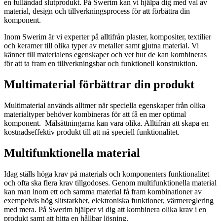
en fulländad slutprodukt. På Swerim kan vi hjälpa dig med val av
material, design och tillverkningsprocess för att förbättra din
komponent.
Inom Swerim är vi experter på alltifrån plaster, kompositer, textilier
och keramer till olika typer av metaller samt gjutna material. Vi
känner till materialens egenskaper och vet hur de kan kombineras
för att ta fram en tillverkningsbar och funktionell konstruktion.
Multimaterial förbättrar din produkt
Multimaterial används alltmer när speciella egenskaper från olika
materialtyper behöver kombineras för att få en mer optimal
komponent. Målsättningarna kan vara olika. Alltifrån att skapa en
kostnadseffektiv produkt till att nå speciell funktionalitet.
Multifunktionella material
Idag ställs höga krav på materials och komponenters funktionalitet
och ofta ska flera krav tillgodoses. Genom multifunktionella material
kan man inom ett och samma material få fram kombinationer av
exempelvis hög slitstarkhet, elektroniska funktioner, värmereglering
med mera. På Swerim hjälper vi dig att kombinera olika krav i en
produkt samt att hitta en hållbar lösning.