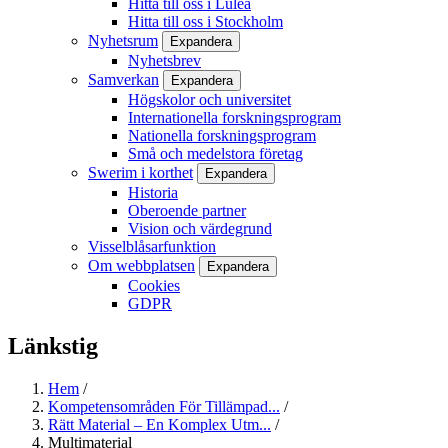
Hitta till oss i Luleå
Hitta till oss i Stockholm
Nyhetsrum
Expandera
Nyhetsbrev
Samverkan
Expandera
Högskolor och universitet
Internationella forskningsprogram
Nationella forskningsprogram
Små och medelstora företag
Swerim i korthet
Expandera
Historia
Oberoende partner
Vision och värdegrund
Visselblåsarfunktion
Om webbplatsen
Expandera
Cookies
GDPR
Länkstig
Hem
/
Kompetensområden För Tillämpad...
/
Rätt Material – En Komplex Utm...
/
Multimaterial