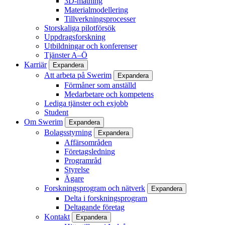
3D-mätning
Materialmodellering
Tillverkningsprocesser
Storskaliga pilotförsök
Uppdragsforskning
Utbildningar och konferenser
Tjänster A–Ö
Karriär
Expandera
Att arbeta på Swerim
Expandera
Förmåner som anställd
Medarbetare och kompetens
Lediga tjänster och exjobb
Student
Om Swerim
Expandera
Bolagsstyrning
Expandera
Affärsområden
Företagsledning
Programråd
Styrelse
Ägare
Forskningsprogram och nätverk
Expandera
Delta i forskningsprogram
Deltagande företag
Kontakt
Expandera