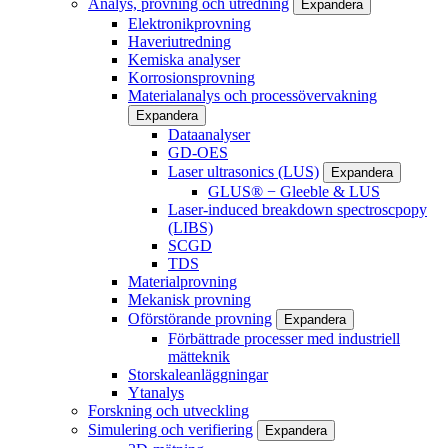
Analys, provning och utredning
Expandera
Elektronikprovning
Haveriutredning
Kemiska analyser
Korrosionsprovning
Materialanalys och processövervakning
Expandera
Dataanalyser
GD-OES
Laser ultrasonics (LUS)
Expandera
GLUS® − Gleeble & LUS
Laser-induced breakdown spectroscpopy
(LIBS)
SCGD
TDS
Materialprovning
Mekanisk provning
Oförstörande provning
Expandera
Förbättrade processer med industriell
mätteknik
Storskaleanläggningar
Ytanalys
Forskning och utveckling
Simulering och verifiering
Expandera