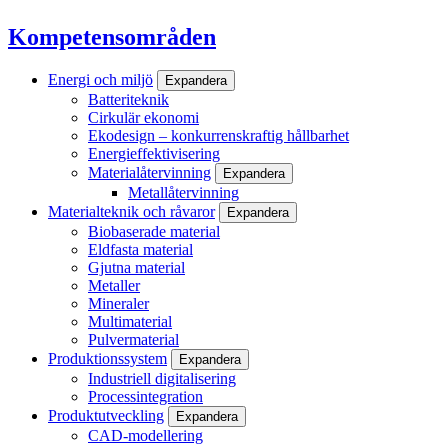
Kompetensområden
Energi och miljö
Expandera
Batteriteknik
Cirkulär ekonomi
Ekodesign – konkurrenskraftig hållbarhet
Energieffektivisering
Materialåtervinning
Expandera
Metallåtervinning
Materialteknik och råvaror
Expandera
Biobaserade material
Eldfasta material
Gjutna material
Metaller
Mineraler
Multimaterial
Pulvermaterial
Produktionssystem
Expandera
Industriell digitalisering
Processintegration
Produktutveckling
Expandera
CAD-modellering