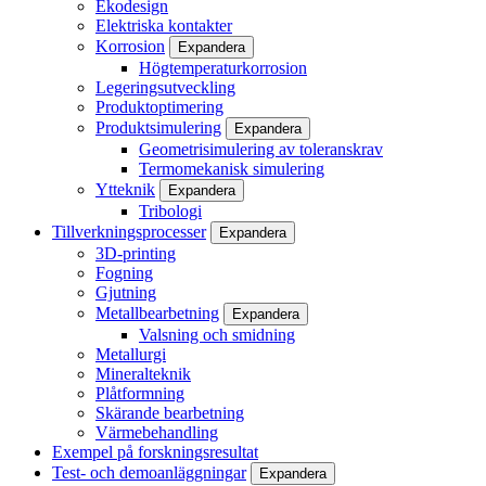
Ekodesign
Elektriska kontakter
Korrosion
Expandera
Högtemperaturkorrosion
Legeringsutveckling
Produktoptimering
Produktsimulering
Expandera
Geometrisimulering av toleranskrav
Termomekanisk simulering
Ytteknik
Expandera
Tribologi
Tillverkningsprocesser
Expandera
3D-printing
Fogning
Gjutning
Metallbearbetning
Expandera
Valsning och smidning
Metallurgi
Mineralteknik
Plåtformning
Skärande bearbetning
Värmebehandling
Exempel på forskningsresultat
Test- och demoanläggningar
Expandera