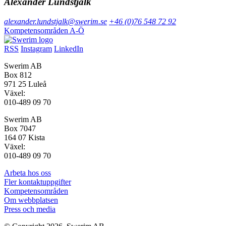
Alexander Lundstjälk
alexander.lundstjalk@swerim.se
+46 (0)76 548 72 92
Kompetensområden A-Ö
RSS
Instagram
LinkedIn
Swerim AB
Box 812
971 25 Luleå
Växel:
010-489 09 70
Swerim AB
Box 7047
164 07 Kista
Växel:
010-489 09 70
Arbeta hos oss
Fler kontaktuppgifter
Kompetensområden
Om webbplatsen
Press och media