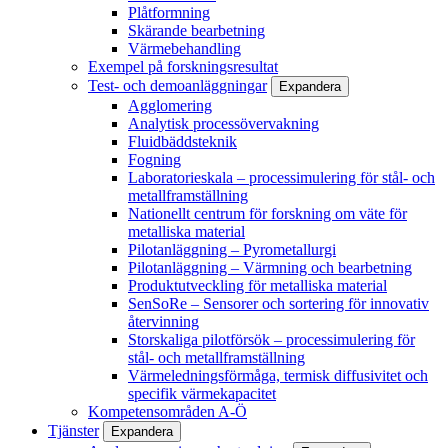
Plåtformning
Skärande bearbetning
Värmebehandling
Exempel på forskningsresultat
Test- och demoanläggningar
Expandera
Agglomering
Analytisk processövervakning
Fluidbäddsteknik
Fogning
Laboratorieskala – processimulering för stål- och
metallframställning
Nationellt centrum för forskning om väte för
metalliska material
Pilotanläggning – Pyrometallurgi
Pilotanläggning – Värmning och bearbetning
Produktutveckling för metalliska material
SenSoRe – Sensorer och sortering för innovativ
återvinning
Storskaliga pilotförsök – processimulering för
stål- och metallframställning
Värmeledningsförmåga, termisk diffusivitet och
specifik värmekapacitet
Kompetensområden A-Ö
Tjänster
Expandera