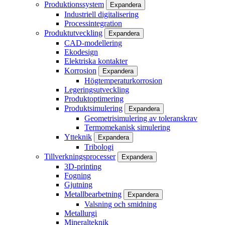
Produktionssystem
Expandera
Industriell digitalisering
Processintegration
Produktutveckling
Expandera
CAD-modellering
Ekodesign
Elektriska kontakter
Korrosion
Expandera
Högtemperaturkorrosion
Legeringsutveckling
Produktoptimering
Produktsimulering
Expandera
Geometrisimulering av toleranskrav
Termomekanisk simulering
Ytteknik
Expandera
Tribologi
Tillverkningsprocesser
Expandera
3D-printing
Fogning
Gjutning
Metallbearbetning
Expandera
Valsning och smidning
Metallurgi
Mineralteknik