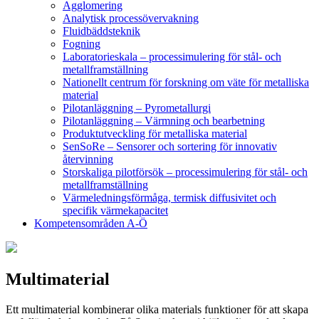
Agglomering
Analytisk processövervakning
Fluidbäddsteknik
Fogning
Laboratorieskala – processimulering för stål- och
metallframställning
Nationellt centrum för forskning om väte för metalliska
material
Pilotanläggning – Pyrometallurgi
Pilotanläggning – Värmning och bearbetning
Produktutveckling för metalliska material
SenSoRe – Sensorer och sortering för innovativ
återvinning
Storskaliga pilotförsök – processimulering för stål- och
metallframställning
Värmeledningsförmåga, termisk diffusivitet och
specifik värmekapacitet
Kompetensområden A-Ö
Multimaterial
Ett multimaterial kombinerar olika materials funktioner för att skapa