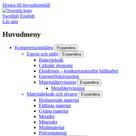
Hoppa till huvudinnehåll
Swedish
English
Lås upp
Huvudmeny
Kompetensområden
Expandera
Energi och miljö
Expandera
Batteriteknik
Cirkulär ekonomi
Ekodesign – konkurrenskraftig hållbarhet
Energieffektivisering
Materialåtervinning
Expandera
Metallåtervinning
Materialteknik och råvaror
Expandera
Biobaserade material
Eldfasta material
Gjutna material
Metaller
Mineraler
Multimaterial
Pulvermaterial