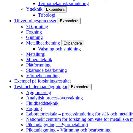
Termomekanisk simulering
Ytteknik
Expandera
Tribologi
Tillverkningsprocesser
Expandera
3D-printing
Fogning
Gjutning
Metallbearbetning
Expandera
Valsning och smidning
Metallurgi
Mineralteknik
Plåtformning
Skärande bearbetning
Värmebehandling
Exempel på forskningsresultat
Test- och demoanläggningar
Expandera
Agglomering
Analytisk processövervakning
Fluidbäddsteknik
Fogning
Laboratorieskala – processimulering för stål- och metallf
Nationellt centrum för forskning om väte för metalliska m
Pilotanläggning – Pyrometallurgi
Pilotanläggning – Värmning och bearbetning