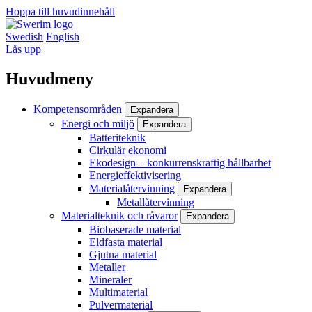
Hoppa till huvudinnehåll
Swedish
English
Lås upp
Huvudmeny
Kompetensområden
Expandera
Energi och miljö
Expandera
Batteriteknik
Cirkulär ekonomi
Ekodesign – konkurrenskraftig hållbarhet
Energieffektivisering
Materialåtervinning
Expandera
Metallåtervinning
Materialteknik och råvaror
Expandera
Biobaserade material
Eldfasta material
Gjutna material
Metaller
Mineraler
Multimaterial
Pulvermaterial