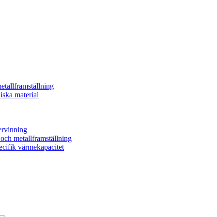
etallframställning
iska material
ervinning
- och metallframställning
ecifik värmekapacitet