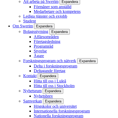
Att arbeta på Swerim
Expandera
Förmåner som anställd
Medarbetare och kompetens
Lediga tjänster och exjobb
Student
Om Swerim
Expandera
Bolagsstyrning
Expandera
Affärsområden
Företagsledning
Programråd
Styrelse
Ägare
Forskningsprogram och nätverk
Expandera
Delta i forskningsprogram
Deltagande företag
Kontakt
Expandera
Hitta till oss i Luleå
Hitta till oss i Stockholm
Nyhetsrum
Expandera
Nyhetsbrev
Samverkan
Expandera
Högskolor och universitet
Internationella forskningsprogram
Nationella forskningsprogram