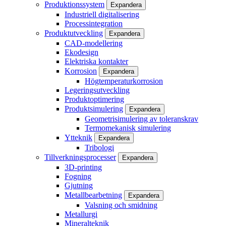
Produktionssystem
Expandera
Industriell digitalisering
Processintegration
Produktutveckling
Expandera
CAD-modellering
Ekodesign
Elektriska kontakter
Korrosion
Expandera
Högtemperaturkorrosion
Legeringsutveckling
Produktoptimering
Produktsimulering
Expandera
Geometrisimulering av toleranskrav
Termomekanisk simulering
Ytteknik
Expandera
Tribologi
Tillverkningsprocesser
Expandera
3D-printing
Fogning
Gjutning
Metallbearbetning
Expandera
Valsning och smidning
Metallurgi
Mineralteknik