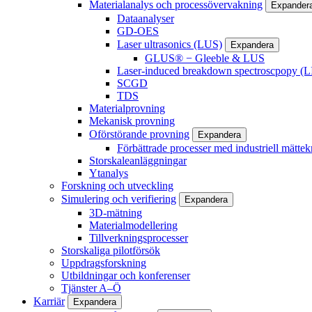
Materialanalys och processövervakning
Expander
Dataanalyser
GD-OES
Laser ultrasonics (LUS)
Expandera
GLUS® − Gleeble & LUS
Laser-induced breakdown spectroscpopy (L
SCGD
TDS
Materialprovning
Mekanisk provning
Oförstörande provning
Expandera
Förbättrade processer med industriell mättek
Storskaleanläggningar
Ytanalys
Forskning och utveckling
Simulering och verifiering
Expandera
3D-mätning
Materialmodellering
Tillverkningsprocesser
Storskaliga pilotförsök
Uppdragsforskning
Utbildningar och konferenser
Tjänster A–Ö
Karriär
Expandera