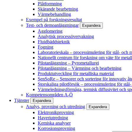
Plåtformning
Skärande bearbetning
Värmebehandling
Exempel på forskningsresultat
Test- och demoanläggningar
Expandera
Agglomering
Analytisk processövervakning
Fluidbäddsteknik
Fogning
Laboratorieskala – processimulering för stål- och m
Nationellt centrum för forskning om väte för metall
Pilotanläggning – Pyrometallurgi
Pilotanläggning – Värmning och bearbetning
Produktutveckling för metalliska material
SenSoRe – Sensorer och sortering för innovativ åt
Storskaliga pilotförsök – processimulering för stål
Värmeledningsförmåga, termisk diffusivitet och sp
Kompetensområden A-Ö
Tjänster
Expandera
Analys, provning och utredning
Expandera
Elektronikprovning
Haveriutredning
Kemiska analyser
Korrosionsprovning