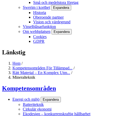
Små och medelstora företag
Swerim i korthet
Expandera
Historia
Oberoende partner
Vision och värdegrund
Visselblåsarfunktion
Om webbplatsen
Expandera
Cookies
GDPR
Länkstig
Hem
/
Kompetensområden För Tillämpad...
/
Rätt Material – En Komplex Utm...
/
Mineralteknik
Kompetensområden
Energi och miljö
Expandera
Batteriteknik
Cirkulär ekonomi
Ekodesign – konkurrenskraftig hållbarhet