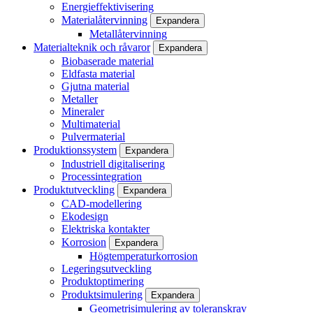
Energieffektivisering
Materialåtervinning
Expandera
Metallåtervinning
Materialteknik och råvaror
Expandera
Biobaserade material
Eldfasta material
Gjutna material
Metaller
Mineraler
Multimaterial
Pulvermaterial
Produktionssystem
Expandera
Industriell digitalisering
Processintegration
Produktutveckling
Expandera
CAD-modellering
Ekodesign
Elektriska kontakter
Korrosion
Expandera
Högtemperaturkorrosion
Legeringsutveckling
Produktoptimering
Produktsimulering
Expandera
Geometrisimulering av toleranskrav