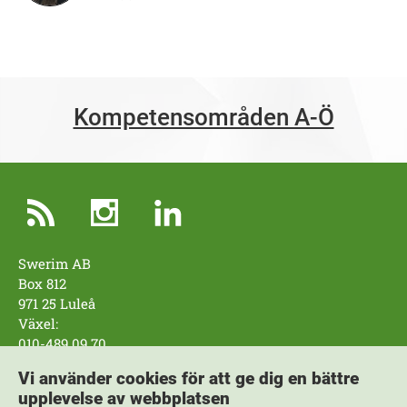
Kompetensområden A-Ö
Swerim AB
Box 812
971 25 Luleå
Växel:
010-489 09 70
Swerim AB
Vi använder cookies för att ge dig en bättre
Box 7047
upplevelse av webbplatsen