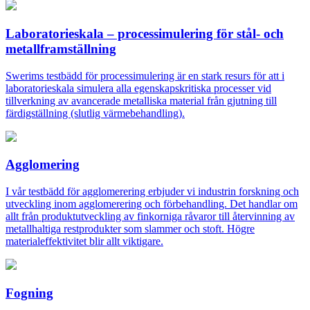
Laboratorieskala – processimulering för stål- och
metallframställning
Swerims testbädd för processimulering är en stark resurs för att i
laboratorieskala simulera alla egenskapskritiska processer vid
tillverkning av avancerade metalliska material från gjutning till
färdigställning (slutlig värmebehandling).
Agglomering
I vår testbädd för agglomerering erbjuder vi industrin forskning och
utveckling inom agglomerering och förbehandling. Det handlar om
allt från produktutveckling av finkorniga råvaror till återvinning av
metallhaltiga restprodukter som slammer och stoft. Högre
materialeffektivitet blir allt viktigare.
Fogning