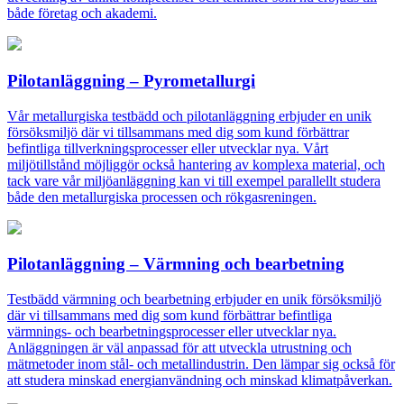
både företag och akademi.
Pilotanläggning – Pyrometallurgi
Vår metallurgiska testbädd och pilotanläggning erbjuder en unik
försöksmiljö där vi tillsammans med dig som kund förbättrar
befintliga tillverkningsprocesser eller utvecklar nya. Vårt
miljötillstånd möjliggör också hantering av komplexa material, och
tack vare vår miljöanläggning kan vi till exempel parallellt studera
både den metallurgiska processen och rökgasreningen.
Pilotanläggning – Värmning och bearbetning
Testbädd värmning och bearbetning erbjuder en unik försöksmiljö
där vi tillsammans med dig som kund förbättrar befintliga
värmnings- och bearbetningsprocesser eller utvecklar nya.
Anläggningen är väl anpassad för att utveckla utrustning och
mätmetoder inom stål- och metallindustrin. Den lämpar sig också för
att studera minskad energianvändning och minskad klimatpåverkan.