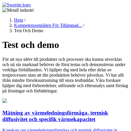
Hoppa
till
huvudinnehåll
Hem
/
Kompetensområden För Tillämpad...
/
Länkstig
Test Och Demo
Test och demo
För att nya idéer till produkter och processer ska kunna utvecklas
och nå sin marknad behöver de först testas och demonstreras under
verkliga förhållanden. Vi hjälper dig med hela eller delar av
testprocessen utan att din produktion behöver påverkas. Vi har allt
ifrån mindre försöksutrustning till stora testbäddar. Våra forskare
hjälper dig med förberedelser, utförande och efteranalys samt förslag
på lösningar och förbättringar.
Mätning av värmeledningsförmåga, termisk
diffusivitet och specifik värmekapacitet
Kunskap om värmeledningsförmåga och termisk diffusivitet är