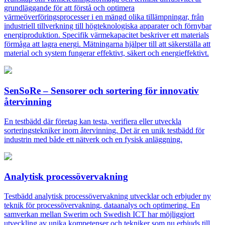
grundläggande för att förstå och optimera
värmeöverföringsprocesser i en mängd olika tillämpningar, från
industriell tillverkning till högteknologiska apparater och förnybar
energiproduktion. Specifik värmekapacitet beskriver ett materials
förmåga att lagra energi. Mätningarna hjälper till att säkerställa att
material och system fungerar effektivt, säkert och energieffektivt.
SenSoRe – Sensorer och sortering för innovativ
återvinning
En testbädd där företag kan testa, verifiera eller utveckla
sorteringstekniker inom återvinning. Det är en unik testbädd för
industrin med både ett nätverk och en fysisk anläggning.
Analytisk processövervakning
Testbädd analytisk processövervakning utvecklar och erbjuder ny
teknik för processövervakning, dataanalys och optimering. En
samverkan mellan Swerim och Swedish ICT har möjliggjort
utveckling av unika kompetenser och tekniker som nu erbjuds till