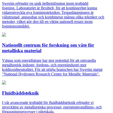
Swerim erbjuder en unik helhetslösning inom testbädd
fogning. Laboratoriet är flexibelt, för att kontinuerligt kunna
vidareutveckla nya fogningstekniker. Testanläggningen är
välutrustad, anpassbar och kombinerar många olika tekniker och
metoder, vilket gör den till en viktig nationell resurs inom
fogningsområdet.
Nationellt centrum för forskning om väte för
metalliska material
Vätgas som energibärare har stor potential för att omvandla
metallurgisk industri, fordons- och energiindustri mot
koldioxidneutralitet. För att stödja branschen har Swerim startat
"National Hydrogen Research Center for Metallic Materials".
Fluidbäddsteknik
I vår avancerade testbädd för fluidbäddsteknik erbjuder vi
utveckling av metallurgiska processer, energiomvandlings- och
förgasningsprocesser i pilotskala.