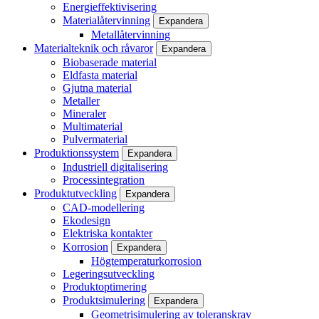
Energieffektivisering
Materialåtervinning
Expandera
Metallåtervinning
Materialteknik och råvaror
Expandera
Biobaserade material
Eldfasta material
Gjutna material
Metaller
Mineraler
Multimaterial
Pulvermaterial
Produktionssystem
Expandera
Industriell digitalisering
Processintegration
Produktutveckling
Expandera
CAD-modellering
Ekodesign
Elektriska kontakter
Korrosion
Expandera
Högtemperaturkorrosion
Legeringsutveckling
Produktoptimering
Produktsimulering
Expandera
Geometrisimulering av toleranskrav