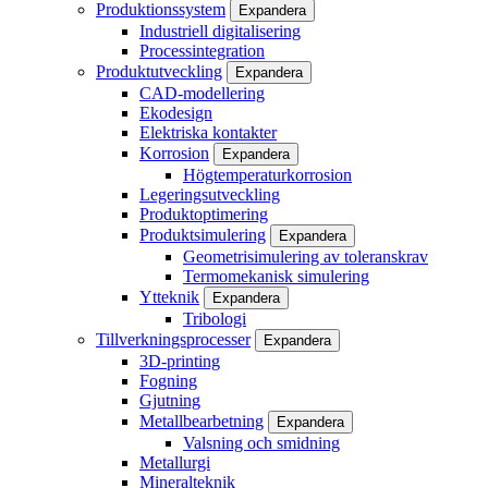
Produktionssystem
Expandera
Industriell digitalisering
Processintegration
Produktutveckling
Expandera
CAD-modellering
Ekodesign
Elektriska kontakter
Korrosion
Expandera
Högtemperaturkorrosion
Legeringsutveckling
Produktoptimering
Produktsimulering
Expandera
Geometrisimulering av toleranskrav
Termomekanisk simulering
Ytteknik
Expandera
Tribologi
Tillverkningsprocesser
Expandera
3D-printing
Fogning
Gjutning
Metallbearbetning
Expandera
Valsning och smidning
Metallurgi
Mineralteknik