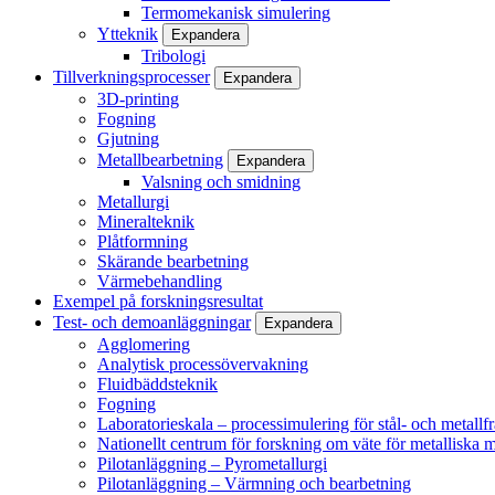
Termomekanisk simulering
Ytteknik
Expandera
Tribologi
Tillverkningsprocesser
Expandera
3D-printing
Fogning
Gjutning
Metallbearbetning
Expandera
Valsning och smidning
Metallurgi
Mineralteknik
Plåtformning
Skärande bearbetning
Värmebehandling
Exempel på forskningsresultat
Test- och demoanläggningar
Expandera
Agglomering
Analytisk processövervakning
Fluidbäddsteknik
Fogning
Laboratorieskala – processimulering för stål- och metallf
Nationellt centrum för forskning om väte för metalliska m
Pilotanläggning – Pyrometallurgi
Pilotanläggning – Värmning och bearbetning