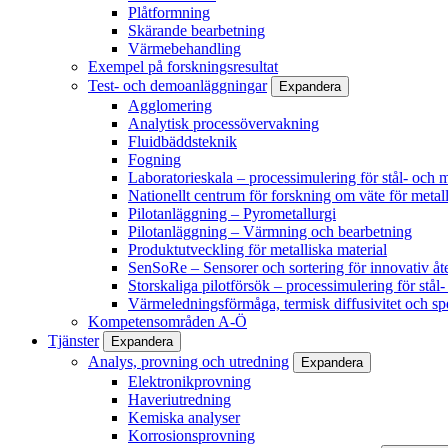
Plåtformning
Skärande bearbetning
Värmebehandling
Exempel på forskningsresultat
Test- och demoanläggningar
Expandera
Agglomering
Analytisk processövervakning
Fluidbäddsteknik
Fogning
Laboratorieskala – processimulering för stål- och m
Nationellt centrum för forskning om väte för metall
Pilotanläggning – Pyrometallurgi
Pilotanläggning – Värmning och bearbetning
Produktutveckling för metalliska material
SenSoRe – Sensorer och sortering för innovativ åt
Storskaliga pilotförsök – processimulering för stål
Värmeledningsförmåga, termisk diffusivitet och sp
Kompetensområden A-Ö
Tjänster
Expandera
Analys, provning och utredning
Expandera
Elektronikprovning
Haveriutredning
Kemiska analyser
Korrosionsprovning