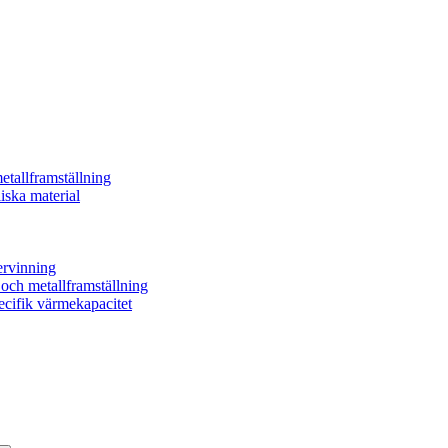
etallframställning
iska material
ervinning
- och metallframställning
ecifik värmekapacitet