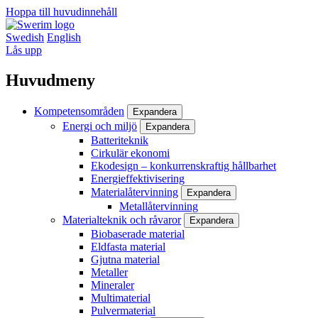
Hoppa till huvudinnehåll
Swedish
English
Lås upp
Huvudmeny
Kompetensområden
Expandera
Energi och miljö
Expandera
Batteriteknik
Cirkulär ekonomi
Ekodesign – konkurrenskraftig hållbarhet
Energieffektivisering
Materialåtervinning
Expandera
Metallåtervinning
Materialteknik och råvaror
Expandera
Biobaserade material
Eldfasta material
Gjutna material
Metaller
Mineraler
Multimaterial
Pulvermaterial