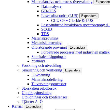
Materialanalys och processövervakning
Expander
Dataanalyser
GD-OES
Laser ultrasonics (LUS)
Expandera
GLUS® − Gleeble & LUS
Laser-induced breakdown spectroscpopy (L
SCGD
TDS
Materialprovning
Mekanisk provning
Oförstörande provning
Expandera
Förbättrade processer med industriell mättek
Storskaleanläggningar
Ytanalys
Forskning och utveckling
Simulering och verifiering
Expandera
3D-mätning
Materialmodellering
Tillverkningsprocesser
Storskaliga pilotförsök
Uppdragsforskning
Utbildningar och konferenser
Tjänster A–Ö
Karriär
Expandera