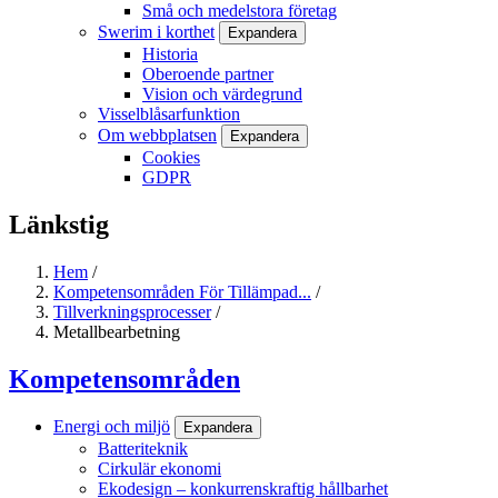
Små och medelstora företag
Swerim i korthet
Expandera
Historia
Oberoende partner
Vision och värdegrund
Visselblåsarfunktion
Om webbplatsen
Expandera
Cookies
GDPR
Länkstig
Hem
/
Kompetensområden För Tillämpad...
/
Tillverkningsprocesser
/
Metallbearbetning
Kompetensområden
Energi och miljö
Expandera
Batteriteknik
Cirkulär ekonomi
Ekodesign – konkurrenskraftig hållbarhet