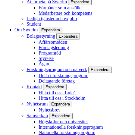
Att arbeta på Swerim
Expandera
Förmåner som anställd
Medarbetare och kompetens
Lediga tjänster och exjobb
Student
Om Swerim
Expandera
Bolagsstyrning
Expandera
Affärsområden
Företagsledning
Programråd
Styrelse
Ägare
Forskningsprogram och nätverk
Expandera
Delta i forskningsprogram
Deltagande företag
Kontakt
Expandera
Hitta till oss i Luleå
Hitta till oss i Stockholm
Nyhetsrum
Expandera
Nyhetsbrev
Samverkan
Expandera
Högskolor och universitet
Internationella forskningsprogram
Nationella forskningsprogram