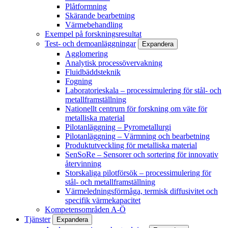
Plåtformning
Skärande bearbetning
Värmebehandling
Exempel på forskningsresultat
Test- och demoanläggningar
Expandera
Agglomering
Analytisk processövervakning
Fluidbäddsteknik
Fogning
Laboratorieskala – processimulering för stål- och
metallframställning
Nationellt centrum för forskning om väte för
metalliska material
Pilotanläggning – Pyrometallurgi
Pilotanläggning – Värmning och bearbetning
Produktutveckling för metalliska material
SenSoRe – Sensorer och sortering för innovativ
återvinning
Storskaliga pilotförsök – processimulering för
stål- och metallframställning
Värmeledningsförmåga, termisk diffusivitet och
specifik värmekapacitet
Kompetensområden A-Ö
Tjänster
Expandera