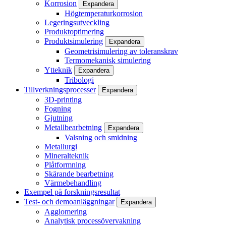
Korrosion
Expandera
Högtemperaturkorrosion
Legeringsutveckling
Produktoptimering
Produktsimulering
Expandera
Geometrisimulering av toleranskrav
Termomekanisk simulering
Ytteknik
Expandera
Tribologi
Tillverkningsprocesser
Expandera
3D-printing
Fogning
Gjutning
Metallbearbetning
Expandera
Valsning och smidning
Metallurgi
Mineralteknik
Plåtformning
Skärande bearbetning
Värmebehandling
Exempel på forskningsresultat
Test- och demoanläggningar
Expandera
Agglomering
Analytisk processövervakning