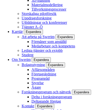
3D-mätning
Materialmodellering
Tillverkningsprocesser
Storskaliga pilotförsök
Uppdragsforskning
Utbildningar och konferenser
Tjänster A–Ö
Karriär
Expandera
Att arbeta på Swerim
Expandera
Förmåner som anställd
Medarbetare och kompetens
Lediga tjänster och exjobb
Student
Om Swerim
Expandera
Bolagsstyrning
Expandera
Affärsområden
Företagsledning
Programråd
Styrelse
Ägare
Forskningsprogram och nätverk
Expandera
Delta i forskningsprogram
Deltagande företag
Kontakt
Expandera