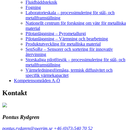
Fluidbäddsteknik
Fogning
Laboratorieskala – processimulering för stål- och
metallframställning
Nationellt centrum för forskning om väte för metalliska
material
Pilotanläggning – Pyrometallurgi
Pilotanläggning – Värmning och bearbetning
Produktutveckling för metalliska material
SenSoRe – Sensorer och sortering för innovativ
återvinning
Storskaliga pilotförsök – processimulering för stål- och
metallframställning
Värmeledningsförmåga, termisk diffusivitet och
specifik värmekapacitet
Kompetensområden A-Ö
Kontakt
Pontus Rydgren
pontus.rydgren@swerim.se
+46 (0)73-540 70 52