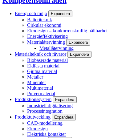
Kompetensområden
Energi och miljö
Expandera
Batteriteknik
Cirkulär ekonomi
Ekodesign – konkurrenskraftig hållbarhet
Energieffektivisering
Materialåtervinning
Expandera
Metallåtervinning
Materialteknik och råvaror
Expandera
Biobaserade material
Eldfasta material
Gjutna material
Metaller
Mineraler
Multimaterial
Pulvermaterial
Produktionssystem
Expandera
Industriell digitalisering
Processintegration
Produktutveckling
Expandera
CAD-modellering
Ekodesign
Elektriska kontakter