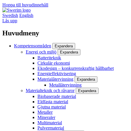
Hoppa till huvudinnehåll
Swedish
English
Lås upp
Huvudmeny
Kompetensområden
Expandera
Energi och miljö
Expandera
Batteriteknik
Cirkulär ekonomi
Ekodesign – konkurrenskraftig hållbarhet
Energieffektivisering
Materialåtervinning
Expandera
Metallåtervinning
Materialteknik och råvaror
Expandera
Biobaserade material
Eldfasta material
Gjutna material
Metaller
Mineraler
Multimaterial
Pulvermaterial