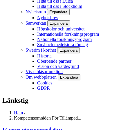
Hitta till oss i Luleå
Hitta till oss i Stockholm
Nyhetsrum
Expandera
Nyhetsbrev
Samverkan
Expandera
Högskolor och universitet
Internationella forskningsprogram
Nationella forskningsprogram
Små och medelstora företag
Swerim i korthet
Expandera
Historia
Oberoende partner
Vision och värdegrund
Visselblåsarfunktion
Om webbplatsen
Expandera
Cookies
GDPR
Länkstig
Hem
/
Kompetensområden För Tillämpad...