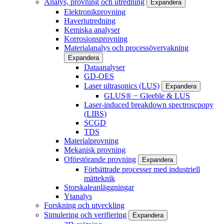
Analys, provning och utredning
Expandera
Elektronikprovning
Haveriutredning
Kemiska analyser
Korrosionsprovning
Materialanalys och processövervakning
Expandera
Dataanalyser
GD-OES
Laser ultrasonics (LUS)
Expandera
GLUS® − Gleeble & LUS
Laser-induced breakdown spectroscpopy
(LIBS)
SCGD
TDS
Materialprovning
Mekanisk provning
Oförstörande provning
Expandera
Förbättrade processer med industriell
mätteknik
Storskaleanläggningar
Ytanalys
Forskning och utveckling
Simulering och verifiering
Expandera