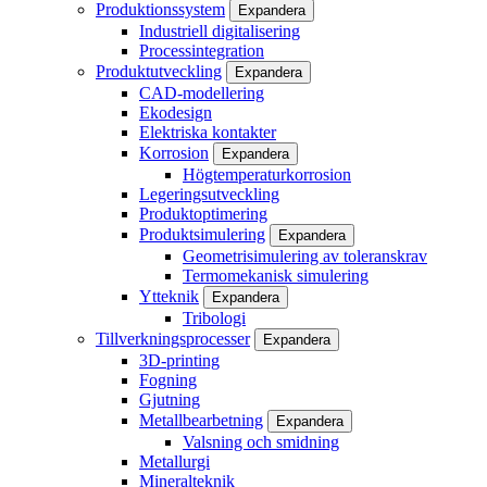
Produktionssystem
Expandera
Industriell digitalisering
Processintegration
Produktutveckling
Expandera
CAD-modellering
Ekodesign
Elektriska kontakter
Korrosion
Expandera
Högtemperaturkorrosion
Legeringsutveckling
Produktoptimering
Produktsimulering
Expandera
Geometrisimulering av toleranskrav
Termomekanisk simulering
Ytteknik
Expandera
Tribologi
Tillverkningsprocesser
Expandera
3D-printing
Fogning
Gjutning
Metallbearbetning
Expandera
Valsning och smidning
Metallurgi
Mineralteknik