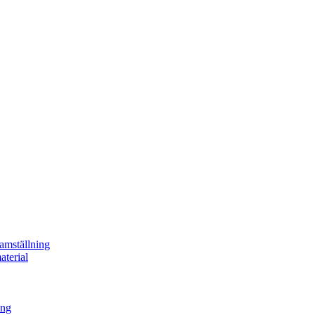
ramställning
aterial
ing