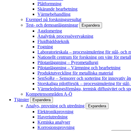
Plåtformning
Skärande bearbetning
Värmebehandling
Exempel på forskningsresultat
Test- och demoanläggningar
Expandera
Agglomering
Analytisk processövervakning
Fluidbäddsteknik
Fogning
Laboratorieskala – processimulering för stål- och m
Nationellt centrum för forskning om väte för metall
Pilotanläggning – Pyrometallurgi
Pilotanläggning – Värmning och bearbetning
Produktutveckling för metalliska material
SenSoRe – Sensorer och sortering för innovativ åt
Storskaliga pilotförsök – processimulering för stål
Värmeledningsförmåga, termisk diffusivitet och sp
Kompetensområden A-Ö
Tjänster
Expandera
Analys, provning och utredning
Expandera
Elektronikprovning
Haveriutredning
Kemiska analyser
Korrosionsprovning