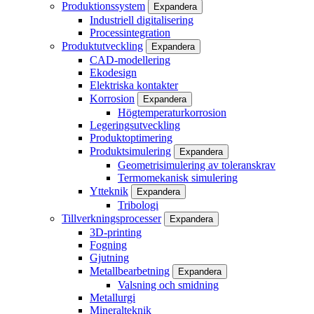
Produktionssystem
Expandera
Industriell digitalisering
Processintegration
Produktutveckling
Expandera
CAD-modellering
Ekodesign
Elektriska kontakter
Korrosion
Expandera
Högtemperaturkorrosion
Legeringsutveckling
Produktoptimering
Produktsimulering
Expandera
Geometrisimulering av toleranskrav
Termomekanisk simulering
Ytteknik
Expandera
Tribologi
Tillverkningsprocesser
Expandera
3D-printing
Fogning
Gjutning
Metallbearbetning
Expandera
Valsning och smidning
Metallurgi
Mineralteknik