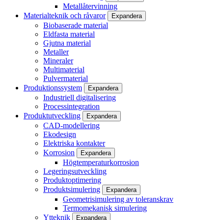
Metallåtervinning
Materialteknik och råvaror
Expandera
Biobaserade material
Eldfasta material
Gjutna material
Metaller
Mineraler
Multimaterial
Pulvermaterial
Produktionssystem
Expandera
Industriell digitalisering
Processintegration
Produktutveckling
Expandera
CAD-modellering
Ekodesign
Elektriska kontakter
Korrosion
Expandera
Högtemperaturkorrosion
Legeringsutveckling
Produktoptimering
Produktsimulering
Expandera
Geometrisimulering av toleranskrav
Termomekanisk simulering
Ytteknik
Expandera