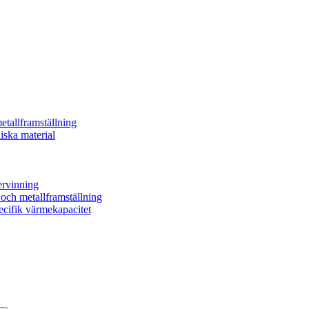
etallframställning
iska material
ervinning
- och metallframställning
ecifik värmekapacitet