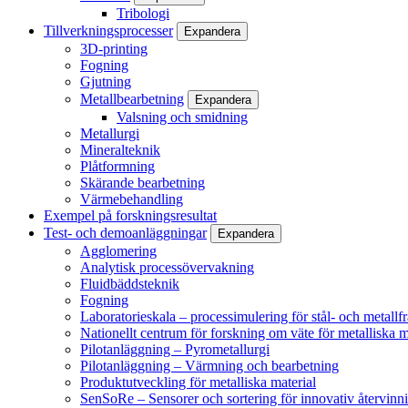
Tribologi
Tillverkningsprocesser
Expandera
3D-printing
Fogning
Gjutning
Metallbearbetning
Expandera
Valsning och smidning
Metallurgi
Mineralteknik
Plåtformning
Skärande bearbetning
Värmebehandling
Exempel på forskningsresultat
Test- och demoanläggningar
Expandera
Agglomering
Analytisk processövervakning
Fluidbäddsteknik
Fogning
Laboratorieskala – processimulering för stål- och metallf
Nationellt centrum för forskning om väte för metalliska m
Pilotanläggning – Pyrometallurgi
Pilotanläggning – Värmning och bearbetning
Produktutveckling för metalliska material
SenSoRe – Sensorer och sortering för innovativ återvinn