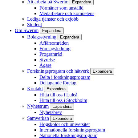
Att arbeta på Swerim
Expandera
Förmåner som anställd
Medarbetare och kompetens
Lediga tjänster och exjobb
Student
Om Swerim
Expandera
Bolagsstyrning
Expandera
Affärsområden
Företagsledning
Programråd
Styrelse
Ägare
Forskningsprogram och nätverk
Expandera
Delta i forskningsprogram
Deltagande företag
Kontakt
Expandera
Hitta till oss i Luleå
Hitta till oss i Stockholm
Nyhetsrum
Expandera
Nyhetsbrev
Samverkan
Expandera
Högskolor och universitet
Internationella forskningsprogram
Nationella forskningsprogram