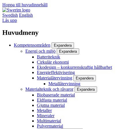
Hoppa till huvudinnehåll
Swedish
English
Lås upp
Huvudmeny
Kompetensområden
Expandera
Energi och miljö
Expandera
Batteriteknik
Cirkulär ekonomi
Ekodesign – konkurrenskraftig hållbarhet
Energieffektivisering
Materialåtervinning
Expandera
Metallåtervinning
Materialteknik och råvaror
Expandera
Biobaserade material
Eldfasta material
Gjutna material
Metaller
Mineraler
Multimaterial
Pulvermaterial