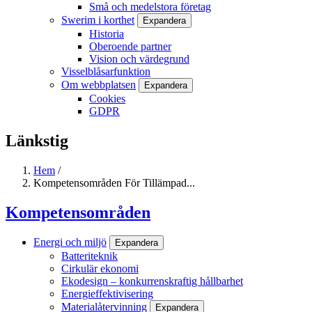
Små och medelstora företag
Swerim i korthet
Expandera
Historia
Oberoende partner
Vision och värdegrund
Visselblåsarfunktion
Om webbplatsen
Expandera
Cookies
GDPR
Länkstig
Hem
/
Kompetensområden För Tillämpad...
Kompetensområden
Energi och miljö
Expandera
Batteriteknik
Cirkulär ekonomi
Ekodesign – konkurrenskraftig hållbarhet
Energieffektivisering
Materialåtervinning
Expandera