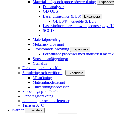
Materialanalys och processövervakning
Expander
Dataanalyser
GD-OES
Laser ultrasonics (LUS)
Expandera
GLUS® − Gleeble & LUS
Laser-induced breakdown spectroscpopy (L
SCGD
TDS
Materialprovning
Mekanisk provning
Oförstörande provning
Expandera
Förbättrade processer med industriell mättek
Storskaleanläggningar
Ytanalys
Forskning och utveckling
Simulering och verifiering
Expandera
3D-mätning
Materialmodellering
Tillverkningsprocesser
Storskaliga pilotförsök
Uppdragsforskning
Utbildningar och konferenser
Tjänster A–Ö
Karriär
Expandera