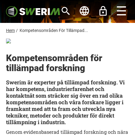
H
o
p
p
a
t
L
Hem
/
Kompetensområden För Tillämpad...
i
ä
l
l
n
h
k
u
Kompetensområden för
s
v
u
tillämpad forskning
t
d
i
i
n
g
Swerim är experter på tillämpad forskning. Vi
n
har kompetens, industrierfarenhet och
e
h
kontaktnät som sträcker sig över en rad olika
å
kompetensområden och våra forskare ligger i
l
framkant med att ta fram och utveckla nya
l
tekniker, metoder och produkter för direkt
tillämpning i industrin.
Genom evidensbaserad tillämpad forskning och nära