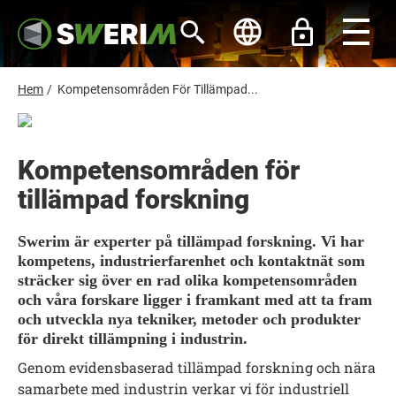
H
o
p
p
a
t
L
Hem
/
Kompetensområden För Tillämpad...
i
ä
l
l
n
h
k
u
Kompetensområden för
s
v
u
tillämpad forskning
t
d
i
i
n
g
Swerim är experter på tillämpad forskning. Vi har
n
kompetens, industrierfarenhet och kontaktnät som
e
h
sträcker sig över en rad olika kompetensområden
å
och våra forskare ligger i framkant med att ta fram
l
och utveckla nya tekniker, metoder och produkter
l
för direkt tillämpning i industrin.
Genom evidensbaserad tillämpad forskning och nära
samarbete med industrin verkar vi för industriell