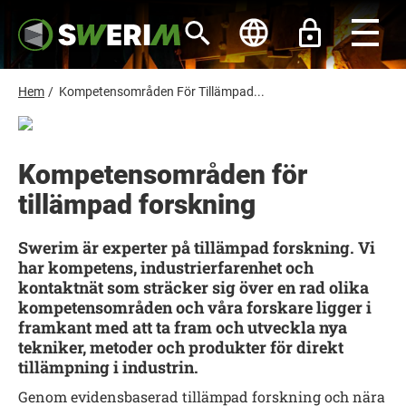
H
o
p
p
a
t
L
Hem
/
Kompetensområden För Tillämpad...
i
ä
l
l
n
h
k
u
Kompetensområden för
s
v
u
tillämpad forskning
t
d
i
i
n
g
Swerim är experter på tillämpad forskning. Vi
n
har kompetens, industrierfarenhet och
e
h
kontaktnät som sträcker sig över en rad olika
å
kompetensområden och våra forskare ligger i
l
framkant med att ta fram och utveckla nya
l
tekniker, metoder och produkter för direkt
tillämpning i industrin.
Genom evidensbaserad tillämpad forskning och nära