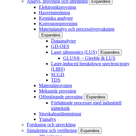
Analys, provning och utredning
Expandera
Elektronikprovning
Haveriutredning
Kemiska analyser
Korrosionsprovning
Materialanalys och processövervakning
Expandera
Dataanalyser
GD-OES
Laser ultrasonics (LUS)
Expandera
GLUS® − Gleeble & LUS
Laser-induced breakdown spectroscpopy
(LIBS)
SCGD
TDS
Materialprovning
Mekanisk provning
Oförstörande provning
Expandera
Förbättrade processer med industriell
mätteknik
Storskaleanläggningar
Ytanalys
Forskning och utveckling
Simulering och verifiering
Expandera