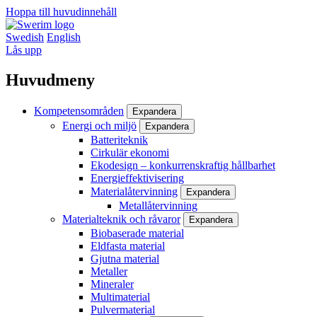
Hoppa till huvudinnehåll
Swedish
English
Lås upp
Huvudmeny
Kompetensområden
Expandera
Energi och miljö
Expandera
Batteriteknik
Cirkulär ekonomi
Ekodesign – konkurrenskraftig hållbarhet
Energieffektivisering
Materialåtervinning
Expandera
Metallåtervinning
Materialteknik och råvaror
Expandera
Biobaserade material
Eldfasta material
Gjutna material
Metaller
Mineraler
Multimaterial
Pulvermaterial