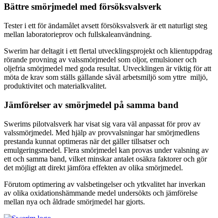
Bättre smörjmedel med försöksvalsverk
Tester i ett för ändamålet avsett försöksvalsverk är ett naturligt steg
mellan laboratorieprov och fullskaleanvändning.
Swerim har deltagit i ett flertal utvecklingsprojekt och klientuppdrag
rörande provning av valssmörjmedel som oljor, emulsioner och
oljefria smörjmedel med goda resultat. Utvecklingen är viktig för att
möta de krav som ställs gällande såväl arbetsmiljö som yttre miljö,
produktivitet och materialkvalitet.
Jämförelser av smörjmedel på samma band
Swerims pilotvalsverk har visat sig vara väl anpassat för prov av
valssmörjmedel. Med hjälp av provvalsningar har smörjmedlens
prestanda kunnat optimeras när det gäller tillsatser och
emulgeringsmedel. Flera smörjmedel kan provas under valsning av
ett och samma band, vilket minskar antalet osäkra faktorer och gör
det möjligt att direkt jämföra effekten av olika smörjmedel.
Förutom optimering av valsbetingelser och ytkvalitet har inverkan
av olika oxidationshämmande medel undersökts och jämförelse
mellan nya och åldrade smörjmedel har gjorts.