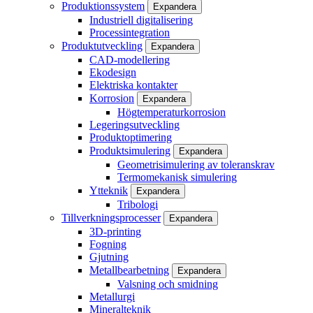
Produktionssystem
Expandera
Industriell digitalisering
Processintegration
Produktutveckling
Expandera
CAD-modellering
Ekodesign
Elektriska kontakter
Korrosion
Expandera
Högtemperaturkorrosion
Legeringsutveckling
Produktoptimering
Produktsimulering
Expandera
Geometrisimulering av toleranskrav
Termomekanisk simulering
Ytteknik
Expandera
Tribologi
Tillverkningsprocesser
Expandera
3D-printing
Fogning
Gjutning
Metallbearbetning
Expandera
Valsning och smidning
Metallurgi
Mineralteknik