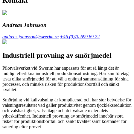
Kontakt
Andreas Johnsson
andreas.johnsson@swerim.se
+46 (0)70 699 89 72
Industriell provning av smörjmedel
Pilotvalsverket vid Swerim har anpassats för att så långt det är
möjligt efterlikna industriell produktionsutrustning. Här kan företag
testa olika smörjmedel för att välja optimal sammansättning för sina
processer, och minska risken för produktionsbortfall och sänkt
kvalitet.
Smörjning vid kallvalsning är komplicerad och har stor betydelse för
valsningsresultatet vad gäller produktivitet genom tjockleksreduktion
och valshastighet, valsslitage och det valsade materialets
ytbeskaffenhet. Industriell provning av smörjmedel innebär stora
risker för produktionsbortfall och sänkt kvalitet samt kostnader för
sanering efter provet.