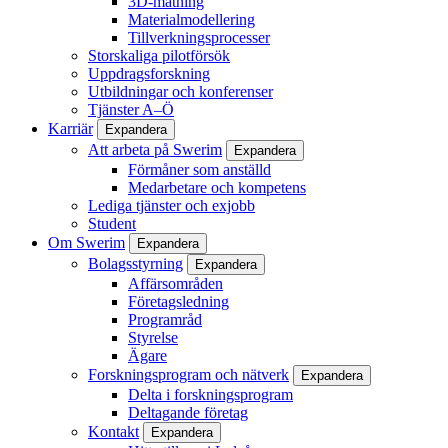
3D-mätning
Materialmodellering
Tillverkningsprocesser
Storskaliga pilotförsök
Uppdragsforskning
Utbildningar och konferenser
Tjänster A–Ö
Karriär
Expandera
Att arbeta på Swerim
Expandera
Förmåner som anställd
Medarbetare och kompetens
Lediga tjänster och exjobb
Student
Om Swerim
Expandera
Bolagsstyrning
Expandera
Affärsområden
Företagsledning
Programråd
Styrelse
Ägare
Forskningsprogram och nätverk
Expandera
Delta i forskningsprogram
Deltagande företag
Kontakt
Expandera