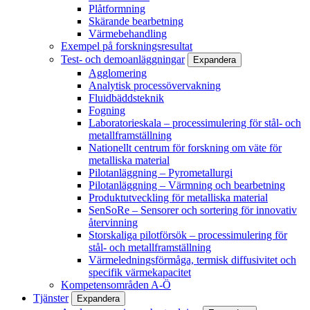
Plåtformning
Skärande bearbetning
Värmebehandling
Exempel på forskningsresultat
Test- och demoanläggningar
Expandera
Agglomering
Analytisk processövervakning
Fluidbäddsteknik
Fogning
Laboratorieskala – processimulering för stål- och
metallframställning
Nationellt centrum för forskning om väte för
metalliska material
Pilotanläggning – Pyrometallurgi
Pilotanläggning – Värmning och bearbetning
Produktutveckling för metalliska material
SenSoRe – Sensorer och sortering för innovativ
återvinning
Storskaliga pilotförsök – processimulering för
stål- och metallframställning
Värmeledningsförmåga, termisk diffusivitet och
specifik värmekapacitet
Kompetensområden A-Ö
Tjänster
Expandera