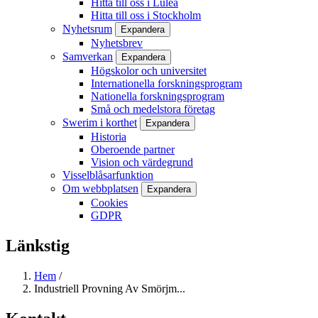
Hitta till oss i Luleå
Hitta till oss i Stockholm
Nyhetsrum
Expandera
Nyhetsbrev
Samverkan
Expandera
Högskolor och universitet
Internationella forskningsprogram
Nationella forskningsprogram
Små och medelstora företag
Swerim i korthet
Expandera
Historia
Oberoende partner
Vision och värdegrund
Visselblåsarfunktion
Om webbplatsen
Expandera
Cookies
GDPR
Länkstig
Hem
/
Industriell Provning Av Smörjm...