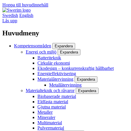
Hoppa till huvudinnehåll
Swedish
English
Lås upp
Huvudmeny
Kompetensområden
Expandera
Energi och miljö
Expandera
Batteriteknik
Cirkulär ekonomi
Ekodesign – konkurrenskraftig hållbarhet
Energieffektivisering
Materialåtervinning
Expandera
Metallåtervinning
Materialteknik och råvaror
Expandera
Biobaserade material
Eldfasta material
Gjutna material
Metaller
Mineraler
Multimaterial
Pulvermaterial