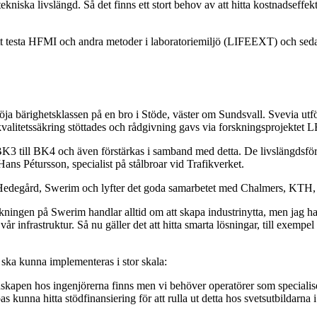
 tekniska livslängd. Så det finns ett stort behov av att hitta kostnadseff
att testa HFMI och andra metoder i laboratoriemiljö (LIFEEXT) och sed
höja bärighetsklassen på en bro i Stöde, väster om Sundsvall. Svevia ut
valitetssäkring stöttades och rådgivning gavs via forskningsprojektet LF
 BK3 till BK4 och även förstärkas i samband med detta. De livslängds
Hans Pétursson, specialist på stålbroar vid Trafikverket.
Hedegård, Swerim och lyfter det goda samarbetet med Chalmers, KTH, d
rskningen på Swerim handlar alltid om att skapa industrinytta, men jag har
r infrastruktur. Så nu gäller det att hitta smarta lösningar, till exempel
ska kunna implementeras i stor skala:
apen hos ingenjörerna finns men vi behöver operatörer som specialiserar 
unna hitta stödfinansiering för att rulla ut detta hos svetsutbildarna i