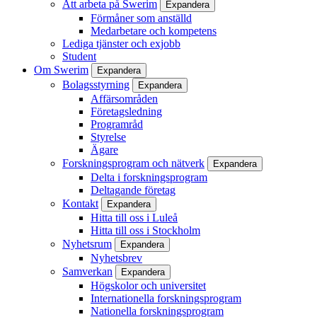
Att arbeta på Swerim
Expandera
Förmåner som anställd
Medarbetare och kompetens
Lediga tjänster och exjobb
Student
Om Swerim
Expandera
Bolagsstyrning
Expandera
Affärsområden
Företagsledning
Programråd
Styrelse
Ägare
Forskningsprogram och nätverk
Expandera
Delta i forskningsprogram
Deltagande företag
Kontakt
Expandera
Hitta till oss i Luleå
Hitta till oss i Stockholm
Nyhetsrum
Expandera
Nyhetsbrev
Samverkan
Expandera
Högskolor och universitet
Internationella forskningsprogram
Nationella forskningsprogram