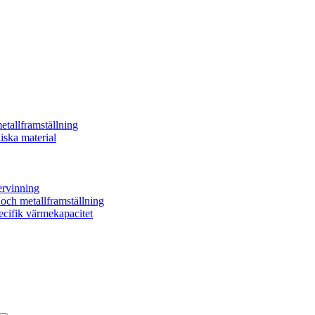
etallframställning
iska material
ervinning
- och metallframställning
ecifik värmekapacitet