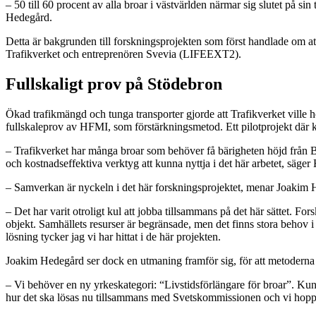
– 50 till 60 procent av alla broar i västvärlden närmar sig slutet på sin
Hedegård.
Detta är bakgrunden till forskningsprojekten som först handlade om 
Trafikverket och entreprenören Svevia (LIFEEXT2).
Fullskaligt prov på Stödebron
Ökad trafikmängd och tunga transporter gjorde att Trafikverket ville 
fullskaleprov av HFMI, som förstärkningsmetod. Ett pilotprojekt där k
–
Trafikverket har många broar som behöver få bärigheten höjd från
och kostnadseffektiva verktyg att kunna nyttja i det här arbetet, säger 
– Samverkan är nyckeln i det här forskningsprojektet, menar Joakim 
– Det har varit otroligt kul att jobba tillsammans på det här sättet. Fo
objekt. Samhällets resurser är begränsade, men det finns stora behov i vå
lösning tycker jag vi har hittat i de här projekten.
Joakim Hedegård ser dock en utmaning framför sig, för att metoderna 
– Vi behöver en ny yrkeskategori: “Livstidsförlängare för broar”. Kunsk
hur det ska lösas nu tillsammans med Svetskommissionen och vi hoppas k