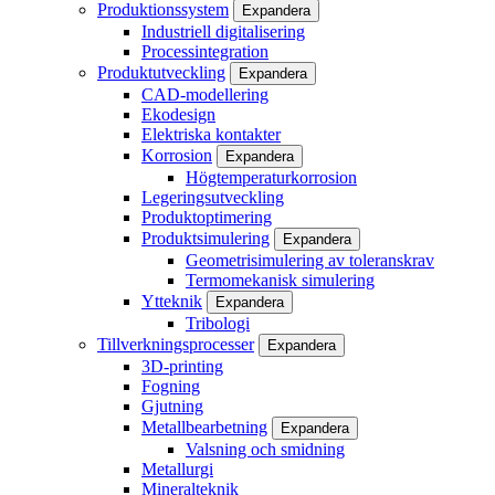
Produktionssystem
Expandera
Industriell digitalisering
Processintegration
Produktutveckling
Expandera
CAD-modellering
Ekodesign
Elektriska kontakter
Korrosion
Expandera
Högtemperaturkorrosion
Legeringsutveckling
Produktoptimering
Produktsimulering
Expandera
Geometrisimulering av toleranskrav
Termomekanisk simulering
Ytteknik
Expandera
Tribologi
Tillverkningsprocesser
Expandera
3D-printing
Fogning
Gjutning
Metallbearbetning
Expandera
Valsning och smidning
Metallurgi
Mineralteknik