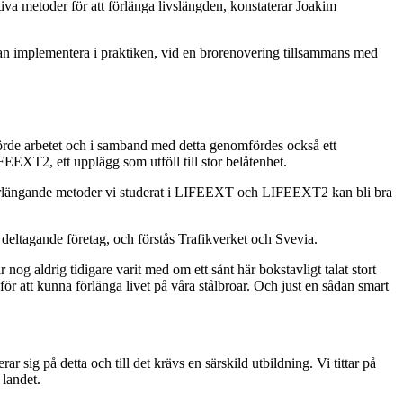
ektiva metoder för att förlänga livslängden, konstaterar Joakim
an implementera i praktiken, vid en brorenovering tillsammans med
förde arbetet och i samband med detta genomfördes också ett
EEXT2, ett upplägg som utföll till stor belåtenhet.
förlängande metoder vi studerat i LIFEEXT och LIFEEXT2 kan bli bra
eltagande företag, och förstås Trafikverket och Svevia.
 nog aldrig tidigare varit med om ett sånt här bokstavligt talat stort
 för att kunna förlänga livet på våra stålbroar. Och just en sådan smart
sig på detta och till det krävs en särskild utbildning. Vi tittar på
 landet.