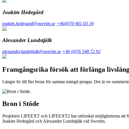
Joakim Hedegård
joakim.hedegard@swerim.se
+46(0)70 461 03 34
Alexander Lundstjälk
alexander.lundstjalk@swerim.se
+46 (0)76 548 72 92
Framgångsrika försök att förlänga livslän
Längre liv till fler broar för samma mängd pengar. Det är en summer
Bron i Stöde
Projekten LIFEEXT och LIFEEXT2 har utforskat möjligheterna att fö
Joakim Hedegård och Alexander Lundstjälk vid Swerim.