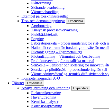
Plåtformning
Skärande bearbetning
Värmebehandling
Exempel på forskningsresultat
Test- och demoanläggningar
Expandera
Agglomering
Analytisk processövervakning
Fluidbäddsteknik
Fogning
Laboratorieskala – processimulering för stål- och m
Nationellt centrum för forskning om väte för metall
Pilotanläggning – Pyrometallurgi
Pilotanläggning – Värmning och bearbetning
Produktutveckling för metalliska material
SenSoRe – Sensorer och sortering för innovativ åt
Storskaliga pilotförsök – processimulering för stål
Värmeledningsförmåga, termisk diffusivitet och sp
Kompetensområden A-Ö
Tjänster
Expandera
Analys, provning och utredning
Expandera
Elektronikprovning
Haveriutredning
Kemiska analyser
Korrosionsprovning