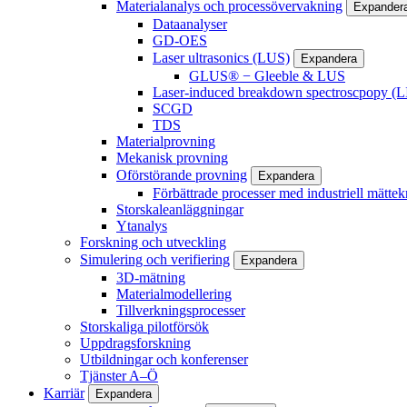
Materialanalys och processövervakning
Expander
Dataanalyser
GD-OES
Laser ultrasonics (LUS)
Expandera
GLUS® − Gleeble & LUS
Laser-induced breakdown spectroscpopy (L
SCGD
TDS
Materialprovning
Mekanisk provning
Oförstörande provning
Expandera
Förbättrade processer med industriell mättek
Storskaleanläggningar
Ytanalys
Forskning och utveckling
Simulering och verifiering
Expandera
3D-mätning
Materialmodellering
Tillverkningsprocesser
Storskaliga pilotförsök
Uppdragsforskning
Utbildningar och konferenser
Tjänster A–Ö
Karriär
Expandera