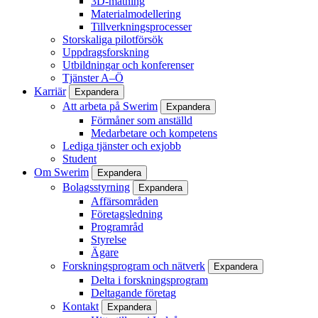
3D-mätning
Materialmodellering
Tillverkningsprocesser
Storskaliga pilotförsök
Uppdragsforskning
Utbildningar och konferenser
Tjänster A–Ö
Karriär
Expandera
Att arbeta på Swerim
Expandera
Förmåner som anställd
Medarbetare och kompetens
Lediga tjänster och exjobb
Student
Om Swerim
Expandera
Bolagsstyrning
Expandera
Affärsområden
Företagsledning
Programråd
Styrelse
Ägare
Forskningsprogram och nätverk
Expandera
Delta i forskningsprogram
Deltagande företag
Kontakt
Expandera