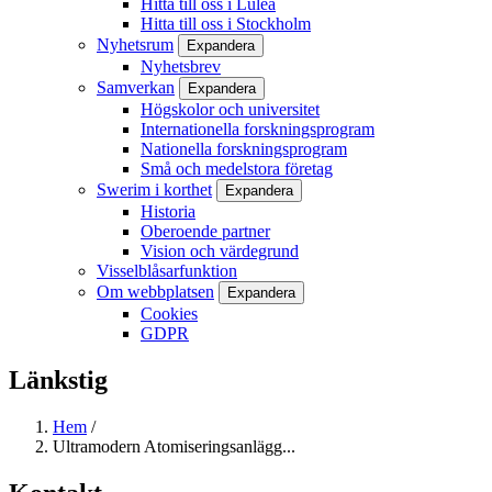
Hitta till oss i Luleå
Hitta till oss i Stockholm
Nyhetsrum
Expandera
Nyhetsbrev
Samverkan
Expandera
Högskolor och universitet
Internationella forskningsprogram
Nationella forskningsprogram
Små och medelstora företag
Swerim i korthet
Expandera
Historia
Oberoende partner
Vision och värdegrund
Visselblåsarfunktion
Om webbplatsen
Expandera
Cookies
GDPR
Länkstig
Hem
/
Ultramodern Atomiseringsanlägg...