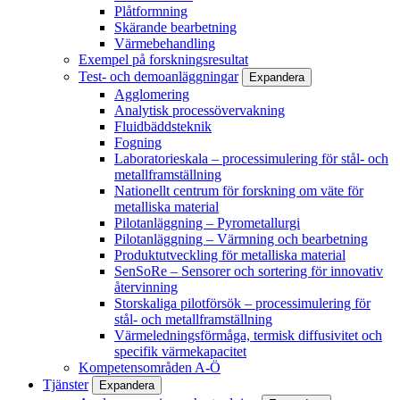
Plåtformning
Skärande bearbetning
Värmebehandling
Exempel på forskningsresultat
Test- och demoanläggningar
Expandera
Agglomering
Analytisk processövervakning
Fluidbäddsteknik
Fogning
Laboratorieskala – processimulering för stål- och
metallframställning
Nationellt centrum för forskning om väte för
metalliska material
Pilotanläggning – Pyrometallurgi
Pilotanläggning – Värmning och bearbetning
Produktutveckling för metalliska material
SenSoRe – Sensorer och sortering för innovativ
återvinning
Storskaliga pilotförsök – processimulering för
stål- och metallframställning
Värmeledningsförmåga, termisk diffusivitet och
specifik värmekapacitet
Kompetensområden A-Ö
Tjänster
Expandera