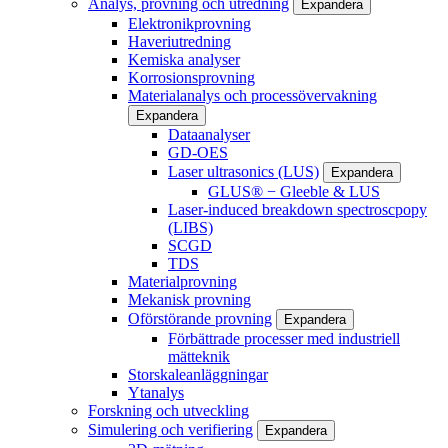
Analys, provning och utredning
Expandera
Elektronikprovning
Haveriutredning
Kemiska analyser
Korrosionsprovning
Materialanalys och processövervakning
Expandera
Dataanalyser
GD-OES
Laser ultrasonics (LUS)
Expandera
GLUS® − Gleeble & LUS
Laser-induced breakdown spectroscpopy
(LIBS)
SCGD
TDS
Materialprovning
Mekanisk provning
Oförstörande provning
Expandera
Förbättrade processer med industriell
mätteknik
Storskaleanläggningar
Ytanalys
Forskning och utveckling
Simulering och verifiering
Expandera