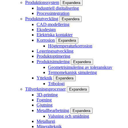
Produktionssystem
Expandera
Industriell digitalisering
Processintegration
Produktutveckling
Expandera
CAD-modellering
Ekodesign
Elektriska kontakter
Korrosion
Expandera
Högtemperaturkorrosion
Legeringsutveckling
Produktoptimering
Produktsimulering
Expandera
Geometrisimulering av toleranskrav
Termomekanisk simulering
Ytteknik
Expandera
Tribologi
Tillverkningsprocesser
Expandera
3D-printing
Fogning
Gjutning
Metallbearbetning
Expandera
Valsning och smidning
Metallurgi
Mineralteknik