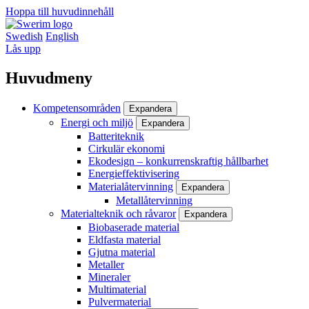
Hoppa till huvudinnehåll
Swedish
English
Lås upp
Huvudmeny
Kompetensområden
Expandera
Energi och miljö
Expandera
Batteriteknik
Cirkulär ekonomi
Ekodesign – konkurrenskraftig hållbarhet
Energieffektivisering
Materialåtervinning
Expandera
Metallåtervinning
Materialteknik och råvaror
Expandera
Biobaserade material
Eldfasta material
Gjutna material
Metaller
Mineraler
Multimaterial
Pulvermaterial